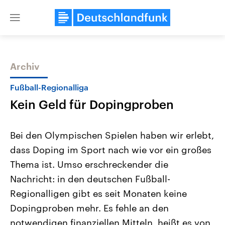
Close
menu
Archiv
Themen
Fußball-Regionalliga
Kein Geld für Dopingproben
Bei den Olympischen Spielen haben wir erlebt,
dass Doping im Sport nach wie vor ein großes
Thema ist. Umso erschreckender die
Landtagswahl Sachsen-Anhalt
USA
Nachricht: in den deutschen Fußball-
2026
Aktuelle Beiträge, Analys
Alle Informationen
Regionalligen gibt es seit Monaten keine
Hintergründe
Sachsen-Anhalt wählt am 6.
Wirtschaftlich und militäri
Dopingproben mehr. Es fehle an den
September 2026 einen neuen
gehören die Vereinigten S
Landtag. Seit 2021 wird das
den mächtigsten Ländern 
notwendigen finanziellen Mitteln, heißt es von
Bundesland von einer Koalition aus
mit großem Einfluss auf d