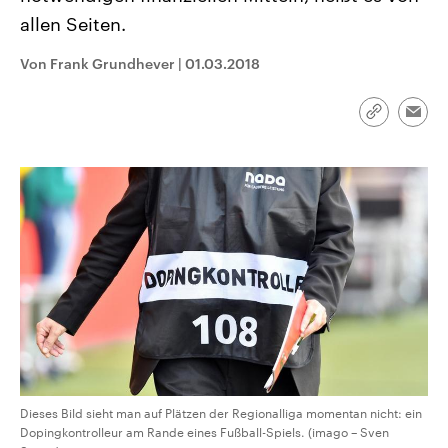
CDU, SPD und FDP regiert.-
aktuelle Weltgeschehen.
allen Seiten.
Umfragen, Prognosen,
Wahlprogramme, aktuelle Berichte
Sendungen
Programm
Podcasts
und Hintergründe zu den Parteien
Von Frank Grundhever
|
01.03.2018
und Kandidaten der anstehenden
Wahl.
Audio-Archiv
Link
Emai
kopieren/te
Dieses Bild sieht man auf Plätzen der Regionalliga momentan nicht: ein
Dopingkontrolleur am Rande eines Fußball-Spiels. (imago – Sven