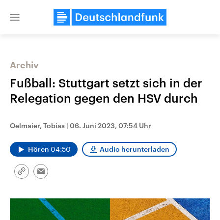
Close
menu
Archiv
Themen
Fußball: Stuttgart setzt sich in der
Relegation gegen den HSV durch
Oelmaier, Tobias
|
06. Juni 2023, 07:54 Uhr
Hören
04:50
Audio herunterladen
Landtagswahl Sachsen-Anhalt
USA
Link
Email
2026
Aktuelle Beiträge, Analys
kopieren/teilen
Alle Informationen
Hintergründe
Sachsen-Anhalt wählt am 6.
Wirtschaftlich und militäri
September 2026 einen neuen
gehören die Vereinigten S
Landtag. Seit 2021 wird das
den mächtigsten Ländern 
Bundesland von einer Koalition aus
mit großem Einfluss auf d