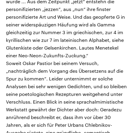
wurde ... Aus dem Zeitpunkt „jetzt“ entstehn die
personifizierten „jezzen“, aus „nun“ ihre finster
personifizierte Art und Weise. Und das geopferte G in
seiner widerspäuzigen Häufung wird als Gamma
gleichzeitig zur Nummer 3 im griechischen, zur 4 im
kyrillischen wie zur 7 im lateinischen Alphabet, siehe
Glutenkiste oder Gelsenkirchen. Lautes Menetekel
einer Neo-Neon-Zukunfts-Zuckung.“
Soweit Oskar Pastior bei seinem Versuch,
„nachträglich dem Vorgang des Übersetzens auf die
Spur zu kommen“. Leider unternimmt er solche
Analysen bei sehr wenigen Gedichten, und so bleiben
seine poetologischen Rezepturen weitgehend unter
Verschluss. Einen Blick in seine sprachalmimistische
Werkstatt gewährt der Dichter aber doch: Geradezu
anrührend beschreibt er, dass ihm vor über 30
Jahren, als er sich für Peter Urbans Chlebnikov-
Ausgabe rüstete, eine gründliche „semantisch-