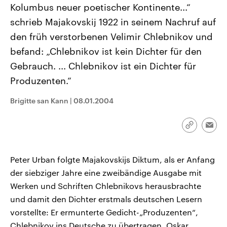
Kolumbus neuer poetischer Kontinente...“
CDU, SPD und FDP regiert.-
aktuelle Weltgeschehen.
Umfragen, Prognosen,
schrieb Majakovskij 1922 in seinem Nachruf auf
Wahlprogramme, aktuelle Berichte
Sendungen
Programm
Podcasts
und Hintergründe zu den Parteien
den früh verstorbenen Velimir Chlebnikov und
und Kandidaten der anstehenden
Wahl.
befand: „Chlebnikov ist kein Dichter für den
Audio-Archiv
Gebrauch. ... Chlebnikov ist ein Dichter für
Produzenten.“
Brigitte san Kann
|
08.01.2004
Link
Emai
kopieren/te
Peter Urban folgte Majakovskijs Diktum, als er Anfang
der siebziger Jahre eine zweibändige Ausgabe mit
Werken und Schriften Chlebnikovs herausbrachte
und damit den Dichter erstmals deutschen Lesern
vorstellte: Er ermunterte Gedicht-„Produzenten“,
Chlebnikov ins Deutsche zu übertragen. Oskar