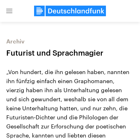
Close
menu
Archiv
Themen
Futurist und Sprachmagier
„Von hundert, die ihn gelesen haben, nannten
ihn fünfzig einfach einen Graphomanen,
vierzig haben ihn als Unterhaltung gelesen
und sich gewundert, weshalb sie von all dem
keine Unterhaltung hatten, und nur zehn, die
Landtagswahl Sachsen-Anhalt
USA
2026
Aktuelle Beiträge, Analys
Futuristen-Dichter und die Philologen der
Alle Informationen
Hintergründe
Sachsen-Anhalt wählt am 6.
Wirtschaftlich und militäri
Gesellschaft zur Erforschung der poetischen
September 2026 einen neuen
gehören die Vereinigten S
Landtag. Seit 2021 wird das
den mächtigsten Ländern 
Sprache, kannten und liebten diesen
Bundesland von einer Koalition aus
mit großem Einfluss auf d