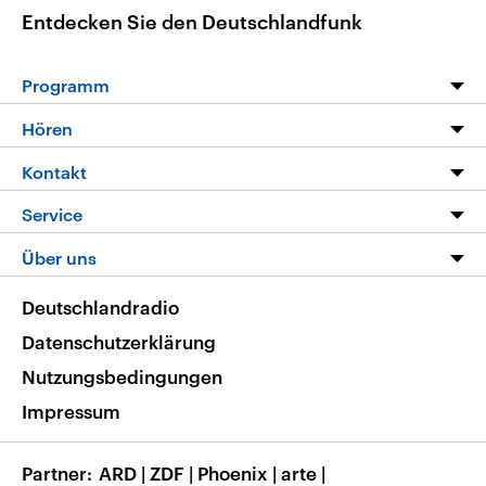
Entdecken Sie den Deutschlandfunk
Programm
Programm
Hören
Alle Sendungen
Livestream
Kontakt
Die Nachrichten
Audios
Hörerservice
Service
Nachrichtenleicht
Podcasts
Social Media
FAQ
Über uns
Neue Beiträge auf dlf.de
Deutschlandfunk App
Newsletter
Deutschlandradio
Themen-Schwerpunkte
Nachrichten App
Deutschlandradio
Veranstaltungen
Presse
Frequenzen
Datenschutzerklärung
Musikliste
Ausbildung und Karriere
Nutzungsbedingungen
RSS
Transparenz
Impressum
Korrekturen
Barrierefreiheit
Partner
ARD
|
ZDF
|
Phoenix
|
arte
|