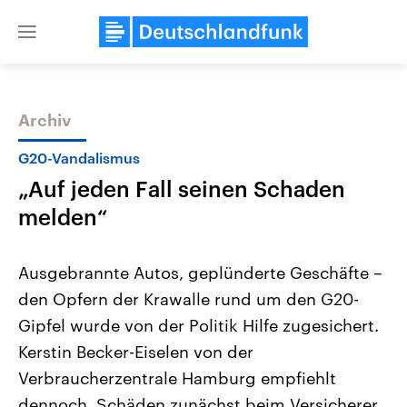
Close
menu
Archiv
Themen
G20-Vandalismus
„Auf jeden Fall seinen Schaden
melden“
Ausgebrannte Autos, geplünderte Geschäfte –
den Opfern der Krawalle rund um den G20-
Landtagswahl Sachsen-Anhalt
USA
Gipfel wurde von der Politik Hilfe zugesichert.
2026
Aktuelle Beiträge, Analys
Alle Informationen
Hintergründe
Kerstin Becker-Eiselen von der
Sachsen-Anhalt wählt am 6.
Wirtschaftlich und militäri
September 2026 einen neuen
gehören die Vereinigten S
Verbraucherzentrale Hamburg empfiehlt
Landtag. Seit 2021 wird das
den mächtigsten Ländern 
dennoch, Schäden zunächst beim Versicherer
Bundesland von einer Koalition aus
mit großem Einfluss auf d