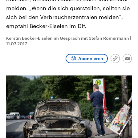
CDU, SPD und FDP regiert.-
aktuelle Weltgeschehen.
melden. „Wenn die sich querstellen, sollten sie
Umfragen, Prognosen,
Wahlprogramme, aktuelle Berichte
sich bei den Verbraucherzentralen melden“,
Sendungen
Programm
Podcasts
und Hintergründe zu den Parteien
und Kandidaten der anstehenden
empfahl Becker-Eiselen im Dlf.
Wahl.
Audio-Archiv
Kerstin Becker-Eiselen im Gespräch mit Stefan Römermann
|
11.07.2017
Abonnieren
Link
Emai
kopieren/te