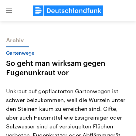
Close
menu
Archiv
Themen
Gartenwege
So geht man wirksam gegen
Fugenunkraut vor
Unkraut auf gepflasterten Gartenwegen ist
schwer beizukommen, weil die Wurzeln unter
Landtagswahl Sachsen-Anhalt
USA
den Steinen kaum zu erreichen sind. Gifte,
2026
Aktuelle Beiträge, Analys
Alle Informationen
Hintergründe
aber auch Hausmittel wie Essigreiniger oder
Sachsen-Anhalt wählt am 6.
Wirtschaftlich und militäri
September 2026 einen neuen
gehören die Vereinigten S
Salzwasser sind auf versiegelten Flächen
Landtag. Seit 2021 wird das
den mächtigsten Ländern 
verboten. Fugenkratzer oder Abflämmgerät
Bundesland von einer Koalition aus
mit großem Einfluss auf d