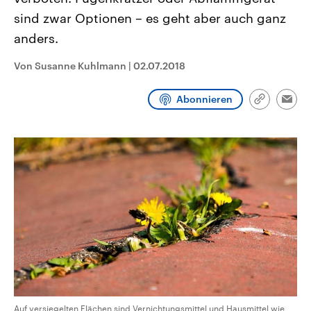
CDU, SPD und FDP regiert.-
aktuelle Weltgeschehen.
sind zwar Optionen – es geht aber auch ganz
Umfragen, Prognosen,
Wahlprogramme, aktuelle Berichte
anders.
Sendungen
Programm
Podcasts
und Hintergründe zu den Parteien
und Kandidaten der anstehenden
Wahl.
Von Susanne Kuhlmann
|
02.07.2018
Audio-Archiv
Abonnieren
Link
Emai
kopieren/te
Auf versiegelten Flächen sind Vernichtungsmittel und Hausmittel wie