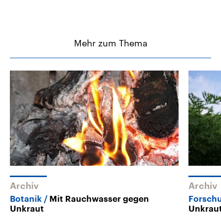
Mehr zum Thema
Archiv
Archiv
Botanik
Mit Rauchwasser gegen
Forsch
Unkraut
Unkraut