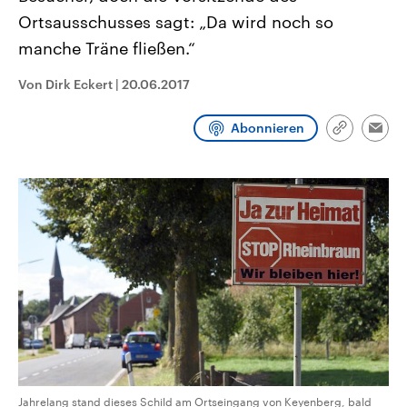
CDU, SPD und FDP regiert.-
aktuelle Weltgeschehen.
Ortsausschusses sagt: „Da wird noch so
Umfragen, Prognosen,
Wahlprogramme, aktuelle Berichte
manche Träne fließen.“
Sendungen
Programm
Podcasts
und Hintergründe zu den Parteien
und Kandidaten der anstehenden
Wahl.
Von Dirk Eckert
|
20.06.2017
Audio-Archiv
Abonnieren
Link
Emai
kopieren/te
Jahrelang stand dieses Schild am Ortseingang von Keyenberg, bald