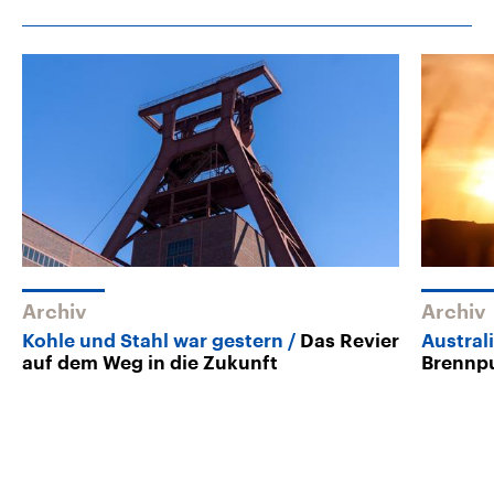
Archiv
Archiv
Kohle und Stahl war gestern
Das Revier
Australi
auf dem Weg in die Zukunft
Brennp