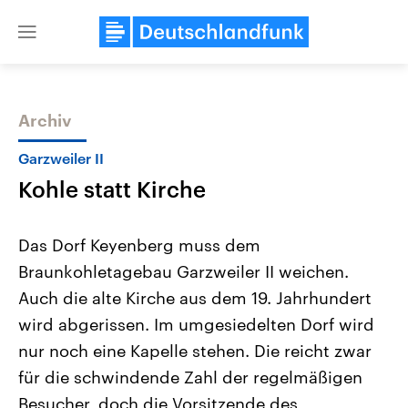
Close
menu
Archiv
Themen
Garzweiler II
Kohle statt Kirche
Das Dorf Keyenberg muss dem
Braunkohletagebau Garzweiler II weichen.
Auch die alte Kirche aus dem 19. Jahrhundert
Landtagswahl Sachsen-Anhalt
USA
wird abgerissen. Im umgesiedelten Dorf wird
2026
Aktuelle Beiträge, Analys
Alle Informationen
nur noch eine Kapelle stehen. Die reicht zwar
Hintergründe
Sachsen-Anhalt wählt am 6.
Wirtschaftlich und militäri
für die schwindende Zahl der regelmäßigen
September 2026 einen neuen
gehören die Vereinigten S
Landtag. Seit 2021 wird das
den mächtigsten Ländern 
Besucher, doch die Vorsitzende des
Bundesland von einer Koalition aus
mit großem Einfluss auf d