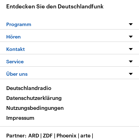
Entdecken Sie den Deutschlandfunk
Programm
Programm
Hören
Alle Sendungen
Livestream
Kontakt
Die Nachrichten
Audios
Hörerservice
Service
Nachrichtenleicht
Podcasts
Social Media
FAQ
Über uns
Neue Beiträge auf dlf.de
Deutschlandfunk App
Newsletter
Deutschlandradio
Themen-Schwerpunkte
Nachrichten App
Deutschlandradio
Veranstaltungen
Presse
Frequenzen
Datenschutzerklärung
Musikliste
Ausbildung und Karriere
Nutzungsbedingungen
RSS
Transparenz
Impressum
Korrekturen
Barrierefreiheit
Partner
ARD
|
ZDF
|
Phoenix
|
arte
|