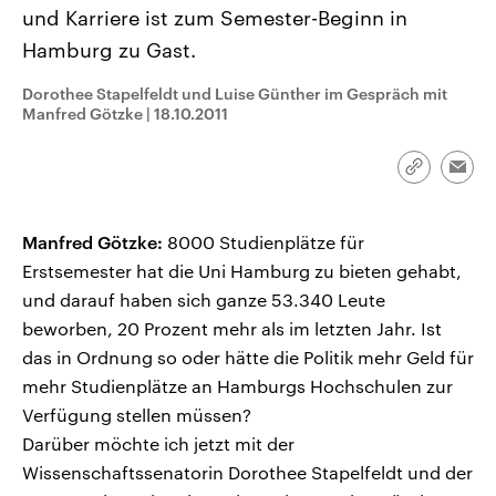
CDU, SPD und FDP regiert.-
aktuelle Weltgeschehen.
und Karriere ist zum Semester-Beginn in
Umfragen, Prognosen,
Hamburg zu Gast.
Wahlprogramme, aktuelle Berichte
Sendungen
Programm
Podcasts
und Hintergründe zu den Parteien
und Kandidaten der anstehenden
Dorothee Stapelfeldt und Luise Günther im Gespräch mit
Wahl.
Manfred Götzke
|
18.10.2011
Audio-Archiv
Link
Emai
kopieren/te
Manfred Götzke:
8000 Studienplätze für
Erstsemester hat die Uni Hamburg zu bieten gehabt,
und darauf haben sich ganze 53.340 Leute
beworben, 20 Prozent mehr als im letzten Jahr. Ist
das in Ordnung so oder hätte die Politik mehr Geld für
mehr Studienplätze an Hamburgs Hochschulen zur
Verfügung stellen müssen?
Darüber möchte ich jetzt mit der
Wissenschaftssenatorin Dorothee Stapelfeldt und der