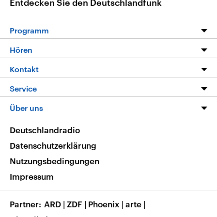
Entdecken Sie den Deutschlandfunk
Programm
Programm
Hören
Alle Sendungen
Livestream
Kontakt
Die Nachrichten
Audios
Hörerservice
Service
Nachrichtenleicht
Podcasts
Social Media
FAQ
Über uns
Neue Beiträge auf dlf.de
Deutschlandfunk App
Newsletter
Deutschlandradio
Themen-Schwerpunkte
Nachrichten App
Deutschlandradio
Veranstaltungen
Presse
Frequenzen
Datenschutzerklärung
Musikliste
Ausbildung und Karriere
Nutzungsbedingungen
RSS
Transparenz
Impressum
Korrekturen
Barrierefreiheit
Partner
ARD
|
ZDF
|
Phoenix
|
arte
|