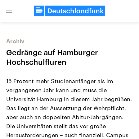
Close
menu
Archiv
Themen
Gedränge auf Hamburger
Hochschulfluren
15 Prozent mehr Studienanfänger als im
vergangenen Jahr kann und muss die
Universität Hamburg in diesem Jahr begrüßen.
Das liegt an der Aussetzung der Wehrpflicht,
Landtagswahl Sachsen-Anhalt
USA
2026
Aktuelle Beiträge, Analys
aber auch an doppelten Abitur-Jahrgängen.
Alle Informationen
Hintergründe
Sachsen-Anhalt wählt am 6.
Wirtschaftlich und militäri
Die Universitäten stellt das vor große
September 2026 einen neuen
gehören die Vereinigten S
Landtag. Seit 2021 wird das
den mächtigsten Ländern 
Herausforderungen – auch finanziell. Campus
Bundesland von einer Koalition aus
mit großem Einfluss auf d