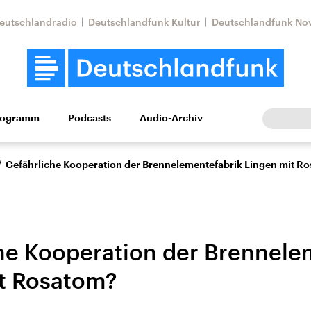
eutschlandradio
Deutschlandfunk Kultur
Deutschlandfunk No
rogramm
Podcasts
Audio-Archiv
Wirtschaft
Wissen
Kultur
Europa
Gesellschaf
/
Gefährliche Kooperation der Brennelementefabrik Lingen mit R
he Kooperation der Brennele
t Rosatom?
Nahostkonflikt
Iran
le Beiträge,
Aktuelle Lage und
Aktuelle Lage und