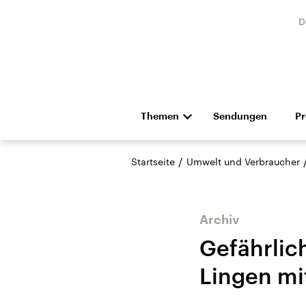
D
Themen
Sendungen
P
Die Nachrichten
Politik
/
Startseite
Umwelt und Verbraucher
Hörspiel und Feature
Musik
Archiv
Gefährlic
Lingen mi
Landtagswahl Sachsen-
USA
Anhalt 2026
Aktuel