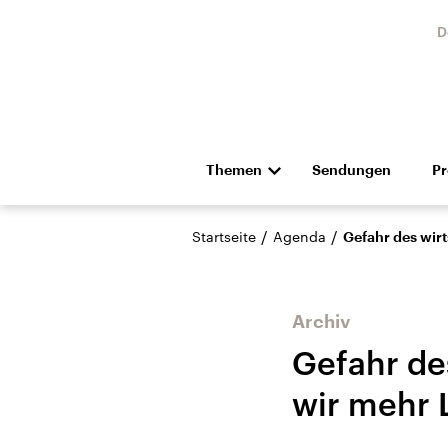
D
Themen
Sendungen
P
Die Nachrichten
Politik
/
/
Startseite
Agenda
Gefahr des wirt
Hörspiel und Feature
Musik
Archiv
Gefahr de
wir mehr 
Landtagswahl Sachsen-
USA
Anhalt 2026
Aktuel