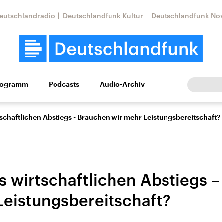
eutschlandradio
Deutschlandfunk Kultur
Deutschlandfunk No
rogramm
Podcasts
Audio-Archiv
Wirtschaft
Wissen
Kultur
Europa
Gesellschaf
schaftlichen Abstiegs - Brauchen wir mehr Leistungsbereitschaft?
s wirtschaftlichen Abstiegs 
Leistungsbereitschaft?
Nahostkonflikt
Iran
le Beiträge,
Aktuelle Lage und
Aktuelle Lage und