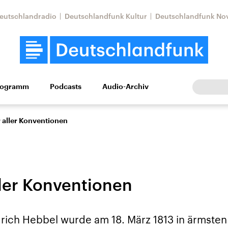
eutschlandradio
Deutschlandfunk Kultur
Deutschlandfunk No
rogramm
Podcasts
Audio-Archiv
Wirtschaft
Wissen
Kultur
Europa
Gesellschaf
 aller Konventionen
ler Konventionen
Nahostkonflikt
Iran
drich Hebbel wurde am 18. März 1813 in ärmsten
le Beiträge,
Aktuelle Lage und
Aktuelle Lage und