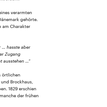
eines verarmten
 Dänemark gehörte.
em am Charakter
r … hasste aber
der Zugang
ht ausstehen …“
 örtlichen
l und Brockhaus,
ben. 1829 erschien
 manche der frühen