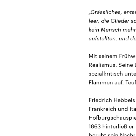
„Grässliches, ents
leer, die Glieder s
kein Mensch mehr
aufstellten, und d
Mit seinem Frühw
Realismus. Seine 
sozialkritisch un
Flammen auf, Teu
Friedrich Hebbels
Frankreich und It
Hofburgschauspiel
1863 hinterließ e
beruht sein Nachr