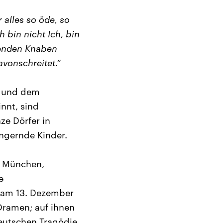
 alles so öde, so
h bin nicht Ich, bin
lenden Knaben
avonschreitet.“
k und dem
nnt, sind
ze Dörfer in
ngernde Kinder.
, München,
e
d am 13. Dezember
Dramen; auf ihnen
eutschen Tragödie,