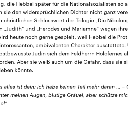
ng, die Hebbel später für die Nationalsozialisten so
n sie den widersprüchlichen Dichter nicht ganz ve
am christlichen Schlusswort der Trilogie „Die Nibelu
n „Judith“ und „Herodes und Mariamne“ wegen ihre
wird heute noch gerne gespielt, weil Hebbel die Pro
nteressanten, ambivalenten Charakter ausstattete. 
selbstbewusste Jüdin sich dem Feldherrn Holofernes a
rden. Aber sie weiß auch um die Gefahr, dass sie si
ieben könnte.
s alles ist dein; ich habe keinen Teil mehr daran … – G
ter meinen Augen, blutige Gräuel, aber schütze mich
e!“