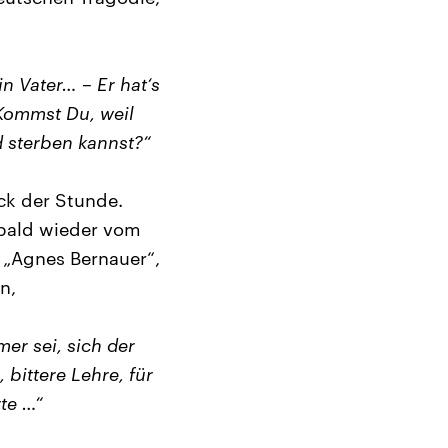
n Vater… – Er hat‘s
Kommst Du, weil
d sterben kannst?“
ck der Stunde.
 bald wieder vom
a „Agnes Bernauer“,
n,
er sei, sich der
bittere Lehre, für
te …“