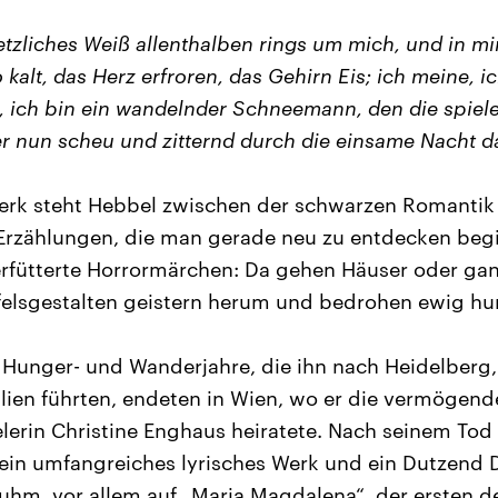
etzliches Weiß allenthalben rings um mich, und in mir
o kalt, das Herz erfroren, das Gehirn Eis; ich meine, ic
, ich bin ein wandelnder Schneemann, den die spie
er nun scheu und zitternd durch die einsame Nacht d
erk steht Hebbel zwischen der schwarzen Romanti
Erzählungen, die man gerade neu zu entdecken begi
terfütterte Horrormärchen: Da gehen Häuser oder gan
felsgestalten geistern herum und bedrohen ewig hu
 Hunger- und Wanderjahre, die ihn nach Heidelberg
alien führten, endeten in Wien, wo er die vermögend
erin Christine Enghaus heiratete. Nach seinem To
r ein umfangreiches lyrisches Werk und ein Dutzend 
uhm, vor allem auf „Maria Magdalena“, der ersten d