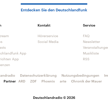
Entdecken Sie den Deutschlandfunk
n
Kontakt
Service
tream
Hörerservice
FAQ
os
Social Media
Newsletter
asts
Veranstaltunge
schlandfunk App
Musikliste
richten App
RSS
uenzen
landradio
Datenschutzerklärung
Nutzungsbedingungen
I
Partner
ARD
ZDF
Phoenix
arte
Chronik der Mauer
Deutschlandradio © 2026