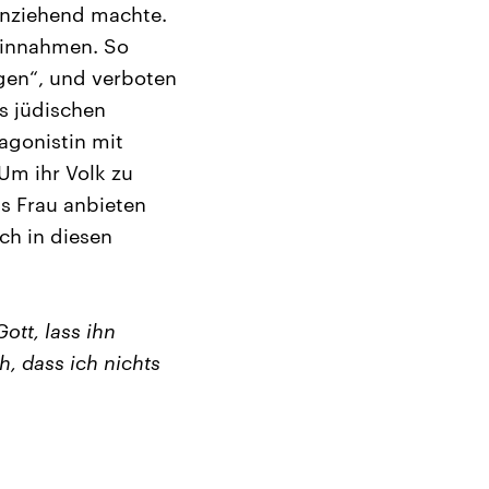
 anziehend machte.
reinnahmen. So
ngen“, und verboten
s jüdischen
tagonistin mit
Um ihr Volk zu
ls Frau anbieten
ch in diesen
ott, lass ihn
, dass ich nichts