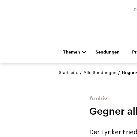
D
Themen
Sendungen
P
Die Nachrichten
Politik
/
/
Startseite
Alle Sendungen
Gegner
Hörspiel und Feature
Musik
Archiv
Gegner al
Landtagswahl Sachsen-
USA
Der Lyriker Frie
Anhalt 2026
Aktuel