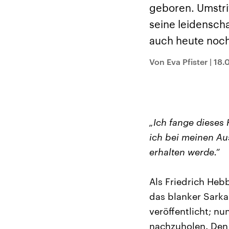
Alle Informationen
Analy
geboren. Umstri
Sachsen-Anhalt wählt
Hinte
am 6. September 2026
Wirtsc
seine leidensch
einen neuen Landtag.
militä
Seit 2021 wird das
Verein
auch heute noch
Bundesland von einer
den m
Koalition aus CDU, SPD
Länder
und FDP regiert.-
großem
Von Eva Pfister
|
18.
Umfragen, Prognosen,
aktuel
Wahlprogramme,
aktuelle Berichte und
Hintergründe zu den
Parteien und Kandidaten
der anstehenden Wahl.
„Ich fange dieses
ich bei meinen Aus
erhalten werde.“
Als Friedrich Heb
das blanker Sarka
veröffentlicht; n
nachzuholen. Den P