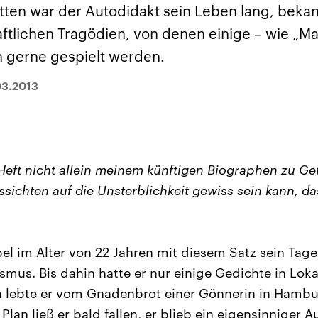
sen und
Hintergründe
Hintergründe
tten war der Autodidakt sein Leben lang, bekan
Der Überfall der
Der Iran – seit der
rgründe
haftlich und
palästinensischen
Islamischen Revolu
aftlichen Tragödien, von denen einige – wie „M
risch gehören die
Terrororganisation
1979 auch Islamisc
igten Staaten zu
Hamas im Oktober 2023
Republik Iran – ist e
 gerne gespielt werden.
ächtigsten
auf Israel hat in der
von einem
n der Erde, mit
Region wieder die
Religionsführer auto
 Einfluss auf das
Gewalt entfacht. Israel
regierter Staat im 
03.2013
le Weltgeschehen.
möchte die Hamas
Osten. Eine Feindsc
zerstören. Diese wird wie
zu Israel und zu de
die Hisbollah im Libanon
ist fest in der
vom Iran unterstützt.
Staatsideologie
verankert.
 Heft nicht allein meinem künftigen Biographen zu Ge
sichten auf die Unsterblichkeit gewiss sein kann, da
bel im Alter von 22 Jahren mit diesem Satz sein Ta
smus. Bis dahin hatte er nur einige Gedichte in Lok
un lebte er vom Gnadenbrot einer Gönnerin in Hambu
lan ließ er bald fallen, er blieb ein eigensinniger A