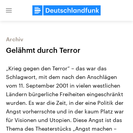
Close
menu
Archiv
Themen
Gelähmt durch Terror
„Krieg gegen den Terror“ – das war das
Schlagwort, mit dem nach den Anschlägen
vom 11. September 2001 in vielen westlichen
Ländern bürgerliche Freiheiten eingeschränkt
wurden. Es war die Zeit, in der eine Politik der
USA
Nahostkonflikt
Aktuelle Beiträge, Analysen und
Aktuelle Lage und Hinter
Angst vorherrschte und in der kaum Platz war
Der Überfall der palästine
Hintergründe
Wirtschaftlich und militärisch
Terrororganisation Hamas
für Visionen und Utopien. Diese Angst ist das
gehören die Vereinigten Staaten zu
Oktober 2023 auf Israel ha
den mächtigsten Ländern der Erde,
Region wieder die Gewalt 
Thema des Theaterstücks „Angst machen –
mit großem Einfluss auf das
Israel möchte die Hamas z