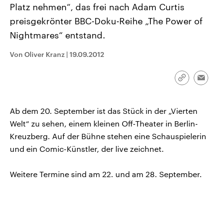
Platz nehmen“, das frei nach Adam Curtis
aktuelle Weltgeschehen.
Diese wird wie die Hisboll
Libanon vom Iran unterstüt
preisgekrönter BBC-Doku-Reihe „The Power of
Sendungen
Programm
Podcasts
Nightmares“ entstand.
Audio-Archiv
Von Oliver Kranz
|
19.09.2012
Link
Emai
kopieren/te
Ab dem 20. September ist das Stück in der „Vierten
Welt“ zu sehen, einem kleinen Off-Theater in Berlin-
Kreuzberg. Auf der Bühne stehen eine Schauspielerin
und ein Comic-Künstler, der live zeichnet.
Weitere Termine sind am 22. und am 28. September.