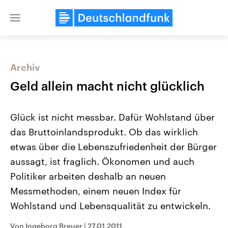
Close
menu
Archiv
Themen
Geld allein macht nicht glücklich
Glück ist nicht messbar. Dafür Wohlstand über
das Bruttoinlandsprodukt. Ob das wirklich
etwas über die Lebenszufriedenheit der Bürger
aussagt, ist fraglich. Ökonomen und auch
Politiker arbeiten deshalb an neuen
Landtagswahl Sachsen-Anhalt
USA
2026
Aktuelle Beiträge, Analys
Messmethoden, einem neuen Index für
Alle Informationen
Hintergründe
Sachsen-Anhalt wählt am 6.
Wirtschaftlich und militäri
Wohlstand und Lebensqualität zu entwickeln.
September 2026 einen neuen
gehören die Vereinigten S
Landtag. Seit 2021 wird das
den mächtigsten Ländern 
Von Ingeborg Breuer
|
27.01.2011
Bundesland von einer Koalition aus
mit großem Einfluss auf d