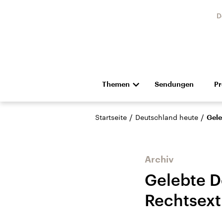
D
Themen
Sendungen
P
Die Nachrichten
Politik
/
/
Startseite
Deutschland heute
Gele
Hörspiel und Feature
Musik
Archiv
Gelebte D
Rechtsex
Landtagswahl Sachsen-
USA
Anhalt 2026
Aktuel