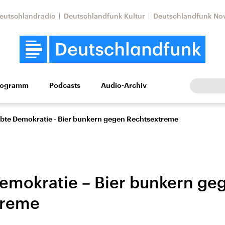
eutschlandradio
Deutschlandfunk Kultur
Deutschlandfunk No
rogramm
Podcasts
Audio-Archiv
Wirtschaft
Wissen
Kultur
Europa
Gesellschaf
bte Demokratie - Bier bunkern gegen Rechtsextreme
emokratie – Bier bunkern ge
treme
Nahostkonflikt
Iran
le Beiträge,
Aktuelle Lage und
Aktuelle Lage und