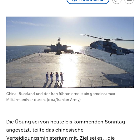
Link
Emai
CDU, SPD und FDP regiert.-
aktuelle Weltgeschehen.
kopieren/te
Umfragen, Prognosen,
Wahlprogramme, aktuelle Berichte
Sendungen
Programm
Podcasts
und Hintergründe zu den Parteien
und Kandidaten der anstehenden
Wahl.
Audio-Archiv
China, Russland und der Iran führen erneut ein gemeinsames
Militärmanöver durch. (dpa/Iranian Army)
Die Übung sei von heute bis kommenden Sonntag
angesetzt, teilte das chinesische
Verteidigungsministerium mit. Ziel sei es, „die