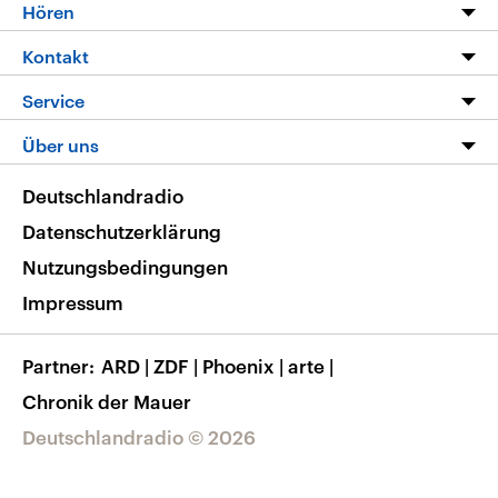
Programm
Hören
Alle Sendungen
Livestream
Kontakt
Die Nachrichten
Audios
Hörerservice
Service
Nachrichtenleicht
Podcasts
Social Media
FAQ
Über uns
Neue Beiträge auf dlf.de
Deutschlandfunk App
Newsletter
Deutschlandradio
Themen-Schwerpunkte
Nachrichten App
Deutschlandradio
Veranstaltungen
Presse
Frequenzen
Datenschutzerklärung
Musikliste
Ausbildung und Karriere
Nutzungsbedingungen
RSS
Transparenz
Impressum
Korrekturen
Barrierefreiheit
Partner
ARD
|
ZDF
|
Phoenix
|
arte
|
Chronik der Mauer
Deutschlandradio © 2026