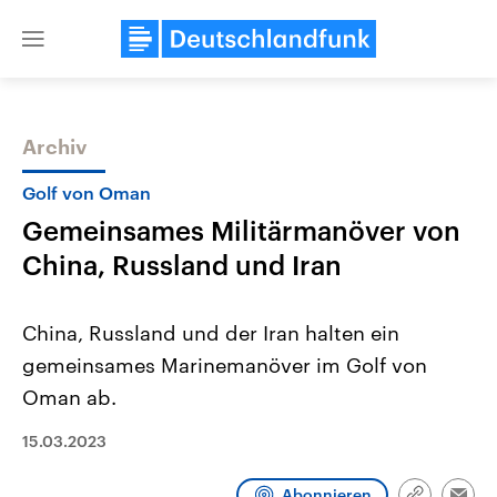
Close
menu
Archiv
Themen
Golf von Oman
Gemeinsames Militärmanöver von
China, Russland und Iran
China, Russland und der Iran halten ein
gemeinsames Marinemanöver im Golf von
Landtagswahl Sachsen-Anhalt
USA
Oman ab.
2026
Aktuelle Beiträge, Analys
Alle Informationen
Hintergründe
Sachsen-Anhalt wählt am 6.
Wirtschaftlich und militäri
15.03.2023
September 2026 einen neuen
gehören die Vereinigten S
Landtag. Seit 2021 wird das
den mächtigsten Ländern 
Bundesland von einer Koalition aus
mit großem Einfluss auf d
Abonnieren