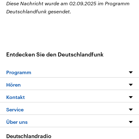
Diese Nachricht wurde am 02.09.2025 im Programm
Deutschlandfunk gesendet.
Entdecken Sie den Deutschlandfunk
Programm
Programm
Hören
Alle Sendungen
Livestream
Kontakt
Die Nachrichten
Audios
Hörerservice
Service
Nachrichtenleicht
Podcasts
Social Media
FAQ
Über uns
Neue Beiträge auf dlf.de
Deutschlandfunk App
Newsletter
Deutschlandradio
Themen-Schwerpunkte
Nachrichten App
Deutschlandradio