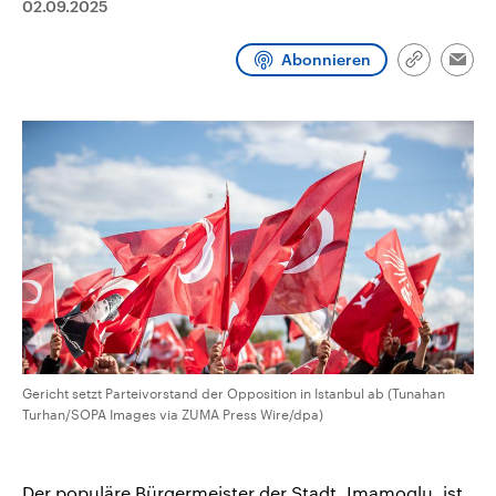
02.09.2025
CDU, SPD und FDP regiert.-
aktuelle Weltgeschehen.
Umfragen, Prognosen,
Wahlprogramme, aktuelle Berichte
Abonnieren
Sendungen
Programm
Podcasts
und Hintergründe zu den Parteien
Link
Emai
und Kandidaten der anstehenden
kopieren/te
Wahl.
Audio-Archiv
Gericht setzt Parteivorstand der Opposition in Istanbul ab (Tunahan
Turhan/SOPA Images via ZUMA Press Wire/dpa)
Der populäre Bürgermeister der Stadt, Imamoglu, ist