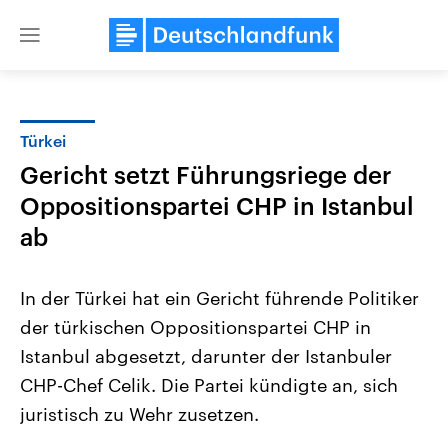
Close
menu
Türkei
Themen
Gericht setzt Führungsriege der
Oppositionspartei CHP in Istanbul
ab
In der Türkei hat ein Gericht führende Politiker
der türkischen Oppositionspartei CHP in
Landtagswahl Sachsen-Anhalt
USA
Istanbul abgesetzt, darunter der Istanbuler
2026
Aktuelle Beiträge, Analys
Alle Informationen
CHP-Chef Celik. Die Partei kündigte an, sich
Hintergründe
Sachsen-Anhalt wählt am 6.
Wirtschaftlich und militäri
juristisch zu Wehr zusetzen.
September 2026 einen neuen
gehören die Vereinigten S
Landtag. Seit 2021 wird das
den mächtigsten Ländern 
Bundesland von einer Koalition aus
mit großem Einfluss auf d