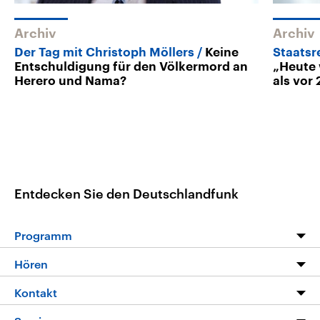
Archiv
Archiv
Der Tag mit Christoph Möllers
Keine
Staatsr
Entschuldigung für den Völkermord an
„Heute 
Herero und Nama?
als vor
Entdecken Sie den Deutschlandfunk
Programm
Programm
Hören
Alle Sendungen
Livestream
Kontakt
Die Nachrichten
Audios
Hörerservice