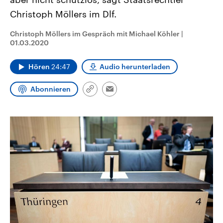
CDU, SPD und FDP regiert.-
aktuelle Weltgeschehen.
Christoph Möllers im Dlf.
Umfragen, Prognosen,
Wahlprogramme, aktuelle Berichte
Sendungen
Programm
Podcasts
und Hintergründe zu den Parteien
Christoph Möllers im Gespräch mit Michael Köhler
|
und Kandidaten der anstehenden
01.03.2020
Wahl.
Audio-Archiv
Hören
24:47
Audio herunterladen
Abonnieren
Link
Email
kopieren/teilen