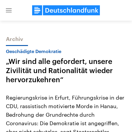
Close
menu
Archiv
Themen
Geschädigte Demokratie
„Wir sind alle gefordert, unsere
Zivilität und Rationalität wieder
hervorzukehren“
Regierungskrise in Erfurt, Führungskrise in der
Landtagswahl Sachsen-Anhalt
USA
CDU, rassistisch motivierte Morde in Hanau,
2026
Aktuelle Beiträge, Analys
Alle Informationen
Hintergründe
Bedrohung der Grundrechte durch
Sachsen-Anhalt wählt am 6.
Wirtschaftlich und militäri
September 2026 einen neuen
gehören die Vereinigten S
Coronavirus: Die Demokratie ist angegriffen,
Landtag. Seit 2021 wird das
den mächtigsten Ländern 
Bundesland von einer Koalition aus
aber nicht schutzlos, sagt Staatsrechtler
mit großem Einfluss auf d