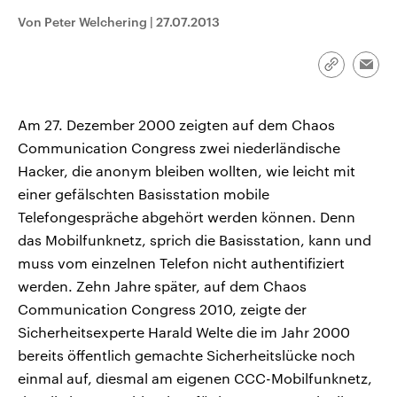
CDU, SPD und FDP regiert.-
aktuelle Weltgeschehen.
Von Peter Welchering
|
27.07.2013
Umfragen, Prognosen,
Wahlprogramme, aktuelle Berichte
Sendungen
Programm
Podcasts
und Hintergründe zu den Parteien
und Kandidaten der anstehenden
Link
Emai
Wahl.
kopieren/te
Audio-Archiv
Am 27. Dezember 2000 zeigten auf dem Chaos
Communication Congress zwei niederländische
Hacker, die anonym bleiben wollten, wie leicht mit
einer gefälschten Basisstation mobile
Telefongespräche abgehört werden können. Denn
das Mobilfunknetz, sprich die Basisstation, kann und
muss vom einzelnen Telefon nicht authentifiziert
werden. Zehn Jahre später, auf dem Chaos
Communication Congress 2010, zeigte der
Sicherheitsexperte Harald Welte die im Jahr 2000
bereits öffentlich gemachte Sicherheitslücke noch
einmal auf, diesmal am eigenen CCC-Mobilfunknetz,