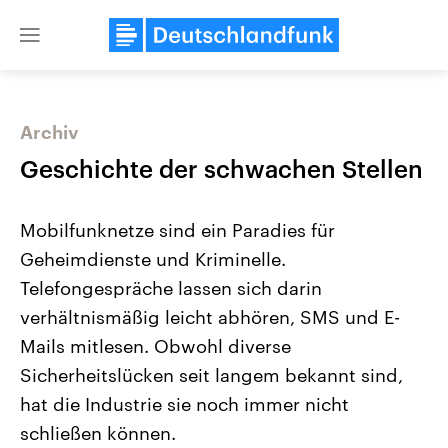
Close
menu
Archiv
Themen
Geschichte der schwachen Stellen
Mobilfunknetze sind ein Paradies für
Geheimdienste und Kriminelle.
Telefongespräche lassen sich darin
verhältnismäßig leicht abhören, SMS und E-
Mails mitlesen. Obwohl diverse
Landtagswahl Sachsen-Anhalt
USA
2026
Aktuelle Beiträge, Analys
Sicherheitslücken seit langem bekannt sind,
Alle Informationen
Hintergründe
Sachsen-Anhalt wählt am 6.
Wirtschaftlich und militäri
hat die Industrie sie noch immer nicht
September 2026 einen neuen
gehören die Vereinigten S
Landtag. Seit 2021 wird das
den mächtigsten Ländern 
schließen können.
Bundesland von einer Koalition aus
mit großem Einfluss auf d