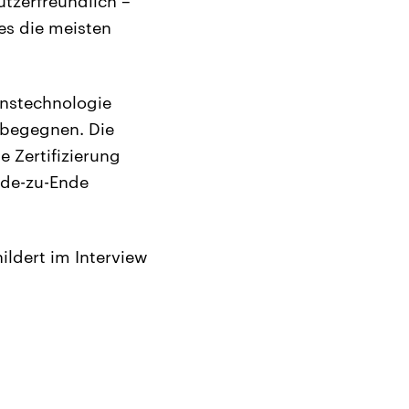
tzerfreundlich –
 es die meisten
onstechnologie
 begegnen. Die
 Zertifizierung
nde-zu-Ende
hildert im Interview