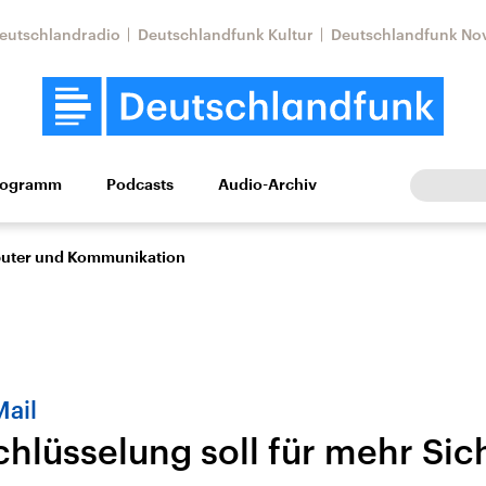
eutschlandradio
Deutschlandfunk Kultur
Deutschlandfunk No
rogramm
Podcasts
Audio-Archiv
Wirtschaft
Wissen
Kultur
Europa
Gesellschaf
puter und Kommunikation
Mail
chlüsselung soll für mehr Sic
tkonflikt
Iran
Faktenchecks
In unseren Faktenc
lle Lage und
Aktuelle Lage und