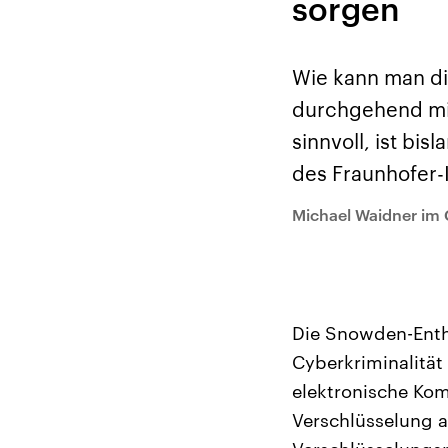
sorgen
Analysen und
Hinte
Der Üb
Hintergründe
Wirtschaftlich und
paläs
militärisch gehören die
Terror
Vereinigten Staaten zu
Hamas
Wie kann man di
den mächtigsten
auf Is
Ländern der Erde, mit
Regio
durchgehend mit
großem Einfluss auf das
Gewalt
aktuelle Weltgeschehen.
möcht
sinnvoll, ist bi
zerstö
die Hi
des Fraunhofer-I
vom Ir
Michael Waidner im 
Die Snowden-Enth
Cyberkriminalität
elektronische Kom
Verschlüsselung al