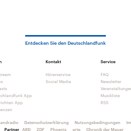
Entdecken Sie den Deutschlandfunk
n
Kontakt
Service
tream
Hörerservice
FAQ
os
Social Media
Newsletter
asts
Veranstaltunge
schlandfunk App
Musikliste
richten App
RSS
uenzen
landradio
Datenschutzerklärung
Nutzungsbedingungen
I
Partner
ARD
ZDF
Phoenix
arte
Chronik der Mauer