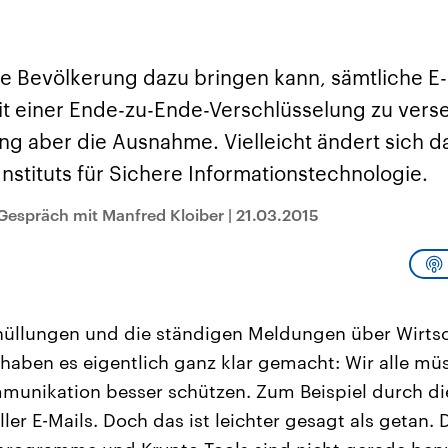
und im TikTok-Kana
rgründe
Hintergründe
erfall der
Der Iran – seit der
„Moment mal“
tinensischen
Islamischen Revolution
überprüfen wir viral
organisation
1979 auch Islamische
Behauptungen auf i
 im Oktober 2023
Republik Iran – ist ein
Wahrheitsgehalt. W
e Bevölkerung dazu bringen kann, sämtliche E-
rael hat in der
von einem
kommt eine Aussag
n wieder die
Religionsführer autoritär
Was ist falsch, was
 einer Ende-zu-Ende-Verschlüsselung zu vers
 entfacht. Israel
regierter Staat im Nahen
stimmt? Was kann b
e die Hamas
Osten. Eine Feindschaft
werden – und was is
slang aber die Ausnahme. Vielleicht ändert sich d
ren. Diese wird wie
zu Israel und zu den USA
eine Lüge? Kurz.
sbollah im Libanon
ist fest in der
Einordnend.
nstituts für Sichere Informationstechnologie.
an unterstützt.
Staatsideologie
Transparent.
verankert.
Gespräch mit Manfred Kloiber
|
21.03.2015
üllungen und die ständigen Meldungen über Wirts
 haben es eigentlich ganz klar gemacht: Wir alle mü
munikation besser schützen. Zum Beispiel durch di
ler E-Mails. Doch das ist leichter gesagt als getan.