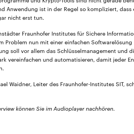
programme und Krypto-Tools sind nicht gerade benu
und Anwendung ist in der Regel so kompliziert, dass
r nicht erst tun.
städter Fraunhofer Institutes für Sichere Informati
em Problem nun mit einer einfachen Softwarelösung
ung soll vor allem das Schlüsselmanagement und die
ark vereinfachen und automatisieren, damit jeder E
n.
ael Waidner, Leiter des Fraunhofer-Institutes SIT, sc
erview können Sie im Audioplayer nachhören.