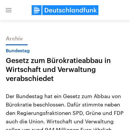
Close
menu
Archiv
Themen
Bundestag
Gesetz zum Bürokratieabbau in
Wirtschaft und Verwaltung
verabschiedet
Der Bundestag hat ein Gesetz zum Abbau von
Landtagswahl Sachsen-Anhalt
USA
Bürokratie beschlossen. Dafür stimmte neben
2026
Aktuelle Beiträge, Analys
Alle Informationen
Hintergründe
den Regierungsfraktionen SPD, Grüne und FDP
Sachsen-Anhalt wählt am 6.
Wirtschaftlich und militäri
September 2026 einen neuen
gehören die Vereinigten S
auch die Union. Wirtschaft und Verwaltung
Landtag. Seit 2021 wird das
den mächtigsten Ländern 
Bundesland von einer Koalition aus
sollen um rund 944 Millionen Euro jährlich
mit großem Einfluss auf d