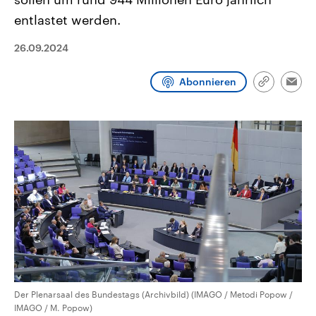
CDU, SPD und FDP regiert.-
aktuelle Weltgeschehen.
entlastet werden.
Umfragen, Prognosen,
Wahlprogramme, aktuelle Berichte
Sendungen
Programm
Podcasts
und Hintergründe zu den Parteien
26.09.2024
und Kandidaten der anstehenden
Wahl.
Audio-Archiv
Abonnieren
Link
Emai
kopieren/te
Der Plenarsaal des Bundestags (Archivbild) (IMAGO / Metodi Popow /
IMAGO / M. Popow)