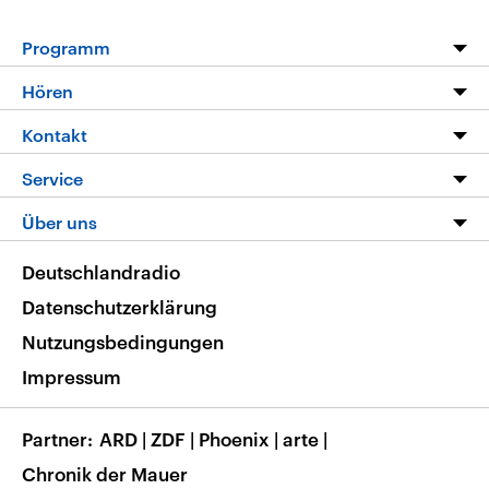
Programm
Programm
Hören
Alle Sendungen
Livestream
Kontakt
Die Nachrichten
Audios
Hörerservice
Service
Nachrichtenleicht
Podcasts
Social Media
FAQ
Über uns
Neue Beiträge auf dlf.de
Deutschlandfunk App
Newsletter
Deutschlandradio
Themen-Schwerpunkte
Nachrichten App
Deutschlandradio
Veranstaltungen
Presse
Frequenzen
Datenschutzerklärung
Musikliste
Ausbildung und Karriere
Nutzungsbedingungen
RSS
Transparenz
Impressum
Korrekturen
Barrierefreiheit
Partner
ARD
|
ZDF
|
Phoenix
|
arte
|
Chronik der Mauer