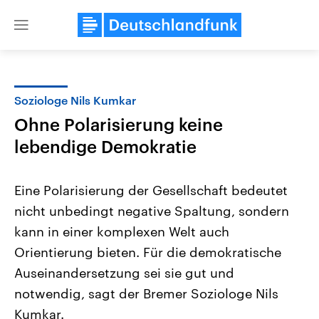
Close
menu
Soziologe Nils Kumkar
Themen
Ohne Polarisierung keine
lebendige Demokratie
Eine Polarisierung der Gesellschaft bedeutet
nicht unbedingt negative Spaltung, sondern
kann in einer komplexen Welt auch
Landtagswahl Sachsen-Anhalt
USA
Orientierung bieten. Für die demokratische
2026
Aktuelle Beiträge, Analys
Auseinandersetzung sei sie gut und
Alle Informationen
Hintergründe
Sachsen-Anhalt wählt am 6.
Wirtschaftlich und militäri
notwendig, sagt der Bremer Soziologe Nils
September 2026 einen neuen
gehören die Vereinigten S
Landtag. Seit 2021 wird das
den mächtigsten Ländern 
Kumkar.
Bundesland von einer Koalition aus
mit großem Einfluss auf d