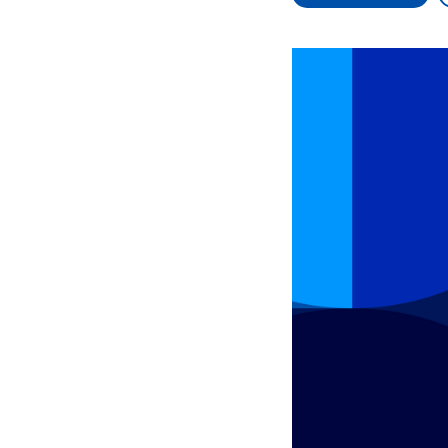
Alle Informationen
Analy
Sachsen-Anhalt wählt
Hinte
am 6. September 2026
Wirtsc
einen neuen Landtag.
militä
Seit 2021 wird das
Verein
Bundesland von einer
den m
Koalition aus CDU, SPD
Länder
und FDP regiert.-
großem
Umfragen, Prognosen,
aktuel
Wahlprogramme,
aktuelle Berichte und
Hintergründe zu den
Parteien und Kandidaten
der anstehenden Wahl.