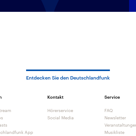
Entdecken Sie den Deutschlandfunk
n
Kontakt
Service
tream
Hörerservice
FAQ
os
Social Media
Newsletter
asts
Veranstaltunge
schlandfunk App
Musikliste