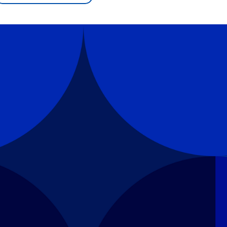
sen und
Hintergründe
Hintergründe
Der Überfall der
Der Iran – seit der
rgründe
haftlich und
palästinensischen
Islamischen Revolu
risch gehören die
Terrororganisation
1979 auch Islamisc
igten Staaten zu
Hamas im Oktober 2023
Republik Iran – ist e
ächtigsten
auf Israel hat in der
von einem
n der Erde, mit
Region wieder die
Religionsführer auto
 Einfluss auf das
Gewalt entfacht. Israel
regierter Staat im 
le Weltgeschehen.
möchte die Hamas
Osten. Eine Feindsc
zerstören. Diese wird wie
zu Israel und zu de
die Hisbollah im Libanon
ist fest in der
vom Iran unterstützt.
Staatsideologie
verankert.