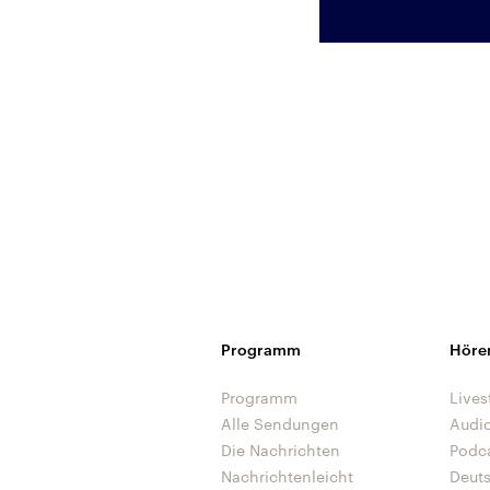
Programm
Höre
Programm
Lives
Alle Sendungen
Audi
Die Nachrichten
Podc
Nachrichtenleicht
Deut