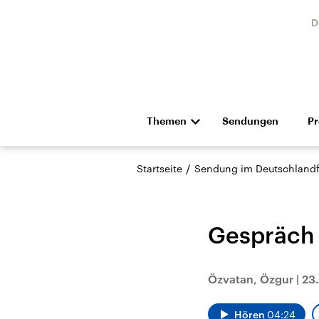
D
Themen
Sendungen
P
Die Nachrichten
Politik
/
Startseite
Sendung im Deutschland
Hörspiel und Feature
Musik
Gespräch 
Özvatan, Özgur
|
23.
Landtagswahl Sachsen-
USA
Anhalt 2026
Aktuel
Hören
04:24