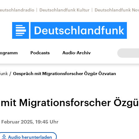
eutschlandradio
Deutschlandfunk Kultur
Deutschlandfunk No
rogramm
Podcasts
Audio-Archiv
Wirtschaft
Wissen
Kultur
Europa
Gesellschaf
/
funk
Gespräch mit Migrationsforscher Özgür Özvatan
mit Migrationsforscher Özgü
 Februar 2025, 19:45 Uhr
Nahostkonflikt
Iran
le Beiträge,
Aktuelle Lage und
Aktuelle Lage und
Audio herunterladen