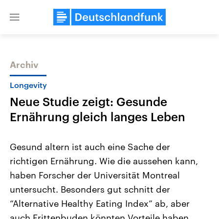
Close
menu
Archiv
Themen
Longevity
Neue Studie zeigt: Gesunde
Ernährung gleich langes Leben
Gesund altern ist auch eine Sache der
richtigen Ernährung. Wie die aussehen kann,
Landtagswahl Sachsen-Anhalt
USA
haben Forscher der Universität Montreal
2026
Aktuelle Beiträge, Analys
Alle Informationen
Hintergründe
untersucht. Besonders gut schnitt der
Sachsen-Anhalt wählt am 6.
Wirtschaftlich und militäri
September 2026 einen neuen
gehören die Vereinigten S
“Alternative Healthy Eating Index” ab, aber
Landtag. Seit 2021 wird das
den mächtigsten Ländern 
auch Frittenbuden könnten Vorteile haben.
Bundesland von einer Koalition aus
mit großem Einfluss auf d