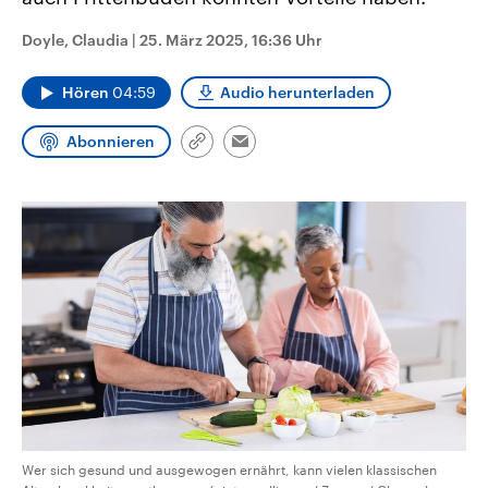
CDU, SPD und FDP regiert.-
aktuelle Weltgeschehen.
Umfragen, Prognosen,
Doyle, Claudia
|
25. März 2025, 16:36 Uhr
Wahlprogramme, aktuelle Berichte
Sendungen
Programm
Podcasts
und Hintergründe zu den Parteien
und Kandidaten der anstehenden
Hören
04:59
Audio herunterladen
Wahl.
Audio-Archiv
Abonnieren
Link
Email
kopieren/teilen
Wer sich gesund und ausgewogen ernährt, kann vielen klassischen