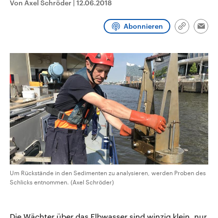
Von Axel Schröder
|
12.06.2018
aktuelle Weltgeschehen.
Diese wird wie die Hisboll
Libanon vom Iran unterstüt
Abonnieren
Sendungen
Programm
Podcasts
Link
Emai
kopieren/te
Audio-Archiv
Um Rückstände in den Sedimenten zu analysieren, werden Proben des
Schlicks entnommen. (Axel Schröder)
Die Wächter über das Elbwasser sind winzig klein, nur