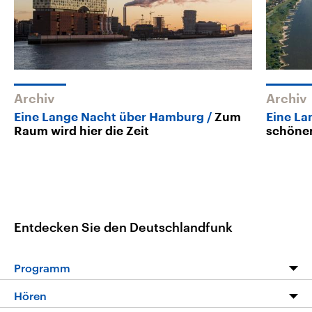
Archiv
Archiv
Eine Lange Nacht über Hamburg
Zum
Eine La
Raum wird hier die Zeit
schöner
Entdecken Sie den Deutschlandfunk
Programm
Programm
Hören