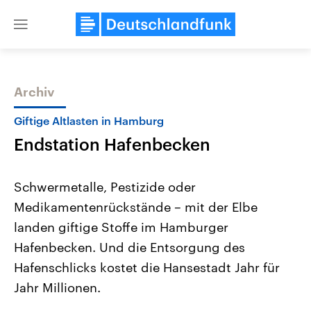
Close
menu
Archiv
Themen
Giftige Altlasten in Hamburg
Endstation Hafenbecken
Schwermetalle, Pestizide oder
Medikamentenrückstände – mit der Elbe
landen giftige Stoffe im Hamburger
USA
Nahostkonflikt
Hafenbecken. Und die Entsorgung des
Aktuelle Beiträge, Analysen und
Aktuelle Lage und Hinter
Der Überfall der palästine
Hintergründe
Hafenschlicks kostet die Hansestadt Jahr für
Wirtschaftlich und militärisch
Terrororganisation Hamas
Jahr Millionen.
gehören die Vereinigten Staaten zu
Oktober 2023 auf Israel ha
den mächtigsten Ländern der Erde,
Region wieder die Gewalt 
mit großem Einfluss auf das
Israel möchte die Hamas z