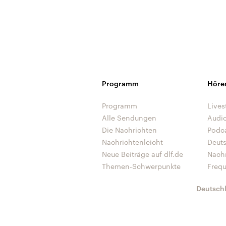
Programm
Höre
Programm
Lives
Alle Sendungen
Audi
Die Nachrichten
Podc
Nachrichtenleicht
Deut
Neue Beiträge auf dlf.de
Nach
Themen-Schwerpunkte
Freq
Deutsch