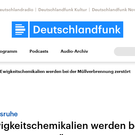
eutschlandradio
Deutschlandfunk Kultur
Deutschlandfunk No
rogramm
Podcasts
Audio-Archiv
Wirtschaft
Wissen
Kultur
Europa
Gesellschaf
e Ewigkeitschemikalien werden bei der Müllverbrennung zerstört
lsruhe
wigkeitschemikalien werden b
Nahostkonflikt
Iran
le Beiträge,
Aktuelle Lage und
Aktuelle Lage und