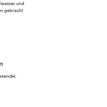
ndwasser und
en gebracht
en
esendet.