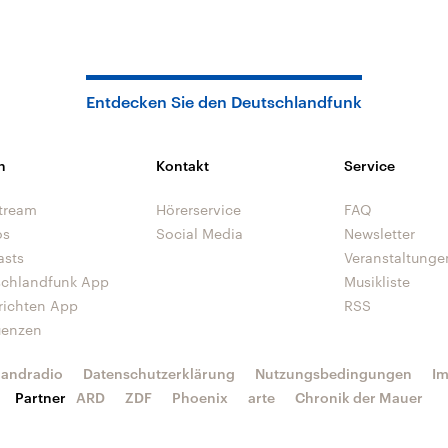
Entdecken Sie den Deutschlandfunk
n
Kontakt
Service
tream
Hörerservice
FAQ
os
Social Media
Newsletter
asts
Veranstaltunge
schlandfunk App
Musikliste
richten App
RSS
uenzen
landradio
Datenschutzerklärung
Nutzungsbedingungen
I
Partner
ARD
ZDF
Phoenix
arte
Chronik der Mauer