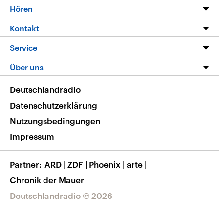
Programm
Hören
Alle Sendungen
Livestream
Kontakt
Die Nachrichten
Audios
Hörerservice
Service
Nachrichtenleicht
Podcasts
Social Media
FAQ
Über uns
Neue Beiträge auf dlf.de
Deutschlandfunk App
Newsletter
Deutschlandradio
Themen-Schwerpunkte
Nachrichten App
Deutschlandradio
Veranstaltungen
Presse
Frequenzen
Datenschutzerklärung
Musikliste
Ausbildung und Karriere
Nutzungsbedingungen
RSS
Transparenz
Impressum
Korrekturen
Barrierefreiheit
Partner
ARD
|
ZDF
|
Phoenix
|
arte
|
Chronik der Mauer
Deutschlandradio © 2026