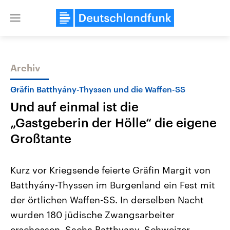
Close
menu
Archiv
Themen
Gräfin Batthyány-Thyssen und die Waffen-SS
Und auf einmal ist die
„Gastgeberin der Hölle“ die eigene
Großtante
Kurz vor Kriegsende feierte Gräfin Margit von
Landtagswahl Sachsen-Anhalt
USA
Batthyány-Thyssen im Burgenland ein Fest mit
2026
Aktuelle Beiträge, Analys
Alle Informationen
Hintergründe
der örtlichen Waffen-SS. In derselben Nacht
Sachsen-Anhalt wählt am 6.
Wirtschaftlich und militäri
September 2026 einen neuen
gehören die Vereinigten S
wurden 180 jüdische Zwangsarbeiter
Landtag. Seit 2021 wird das
den mächtigsten Ländern 
Bundesland von einer Koalition aus
erschossen. Sacha Batthyany, Schweizer
mit großem Einfluss auf d