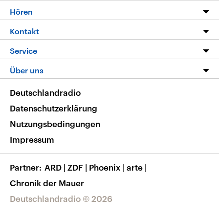
Programm
Hören
Alle Sendungen
Livestream
Kontakt
Die Nachrichten
Audios
Hörerservice
Service
Nachrichtenleicht
Podcasts
Social Media
FAQ
Über uns
Neue Beiträge auf dlf.de
Deutschlandfunk App
Newsletter
Deutschlandradio
Themen-Schwerpunkte
Nachrichten App
Deutschlandradio
Veranstaltungen
Presse
Frequenzen
Datenschutzerklärung
Musikliste
Ausbildung und Karriere
Nutzungsbedingungen
RSS
Transparenz
Impressum
Korrekturen
Barrierefreiheit
Partner
ARD
|
ZDF
|
Phoenix
|
arte
|
Chronik der Mauer
Deutschlandradio © 2026