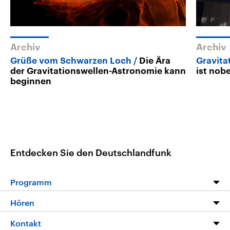
Archiv
Archiv
Grüße vom Schwarzen Loch
Die Ära
Gravita
der Gravitationswellen-Astronomie kann
ist nob
beginnen
Entdecken Sie den Deutschlandfunk
Programm
Programm
Hören
Alle Sendungen
Livestream
Kontakt