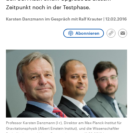
CDU, SPD und FDP regiert.-
aktuelle Weltgeschehen.
Zeitpunkt noch in der Testphase.
Umfragen, Prognosen,
Wahlprogramme, aktuelle Berichte
Sendungen
Programm
Podcasts
und Hintergründe zu den Parteien
Karsten Danzmann im Gespräch mit Ralf Krauter
|
12.02.2016
und Kandidaten der anstehenden
Wahl.
Audio-Archiv
Abonnieren
Link
Emai
kopieren/te
Professor Karsten Danzmann (l-r), Direktor am Max-Planck-Institut für
Gravitationsphysik (Albert Einstein Institut), und die Wissenschaftler