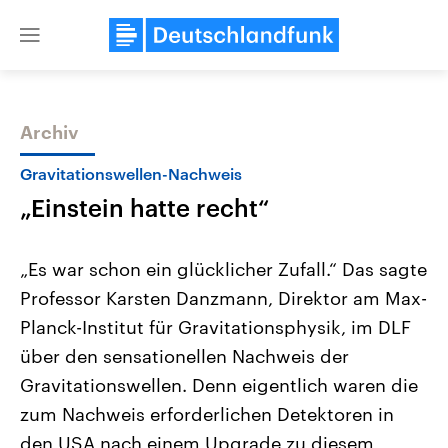
Close
menu
Archiv
Themen
Gravitationswellen-Nachweis
„Einstein hatte recht“
„Es war schon ein glücklicher Zufall.“ Das sagte
Professor Karsten Danzmann, Direktor am Max-
Planck-Institut für Gravitationsphysik, im DLF
Landtagswahl Sachsen-Anhalt
USA
über den sensationellen Nachweis der
2026
Aktuelle Beiträge, Analys
Alle Informationen
Gravitationswellen. Denn eigentlich waren die
Hintergründe
Sachsen-Anhalt wählt am 6.
Wirtschaftlich und militäri
zum Nachweis erforderlichen Detektoren in
September 2026 einen neuen
gehören die Vereinigten S
Landtag. Seit 2021 wird das
den mächtigsten Ländern 
den USA nach einem Upgrade zu diesem
Bundesland von einer Koalition aus
mit großem Einfluss auf d