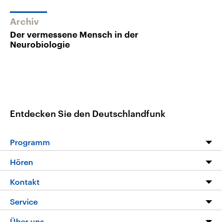
Archiv
Der vermessene Mensch in der
Neurobiologie
Entdecken Sie den Deutschlandfunk
Programm
Programm
Hören
Alle Sendungen
Livestream
Kontakt
Die Nachrichten
Audios
Hörerservice
Service
Nachrichtenleicht
Podcasts
Social Media
FAQ
Über uns