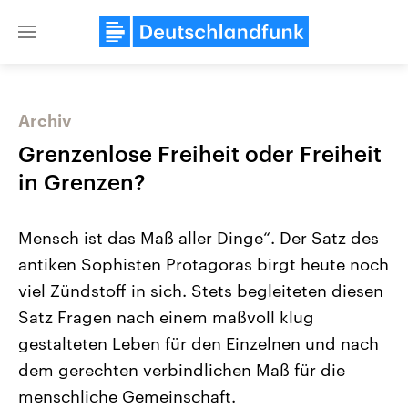
Close
menu
Archiv
Themen
Grenzenlose Freiheit oder Freiheit
in Grenzen?
Mensch ist das Maß aller Dinge“. Der Satz des
antiken Sophisten Protagoras birgt heute noch
viel Zündstoff in sich. Stets begleiteten diesen
Satz Fragen nach einem maßvoll klug
Landtagswahl Sachsen-Anhalt
USA
2026
Aktuelle Beiträge, Analys
gestalteten Leben für den Einzelnen und nach
Alle Informationen
Hintergründe
Sachsen-Anhalt wählt am 6.
Wirtschaftlich und militäri
dem gerechten verbindlichen Maß für die
September 2026 einen neuen
gehören die Vereinigten S
Landtag. Seit 2021 wird das
den mächtigsten Ländern 
menschliche Gemeinschaft.
Bundesland von einer Koalition aus
mit großem Einfluss auf d