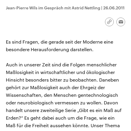
CDU, SPD und FDP regiert.-
aktuelle Weltgeschehen.
Jean-Pierre Wils im Gespräch mit Astrid Nettling
|
26.06.2011
Umfragen, Prognosen,
Wahlprogramme, aktuelle Berichte
Sendungen
Programm
Podcasts
und Hintergründe zu den Parteien
und Kandidaten der anstehenden
Link
Emai
Wahl.
kopieren/te
Audio-Archiv
Es sind Fragen, die gerade seit der Moderne eine
besondere Herausforderung darstellen.
Auch in unserer Zeit sind die Folgen menschlicher
Maßlosigkeit in wirtschaftlicher und ökologischer
Hinsicht besonders bitter zu beobachten. Daneben
gehört zur Maßlosigkeit auch der Ehrgeiz der
Wissenschaften, den Menschen gentechnologisch
oder neurobiologisch vermessen zu wollen. Davon
handelt unsere zweiteilige Serie „Gibt es ein Maß auf
Erden?“ Es geht dabei auch um die Frage, wie ein
Maß für die Freiheit aussehen könnte. Unser Thema