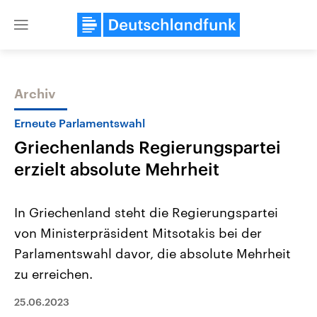
Close
menu
Archiv
Themen
Erneute Parlamentswahl
Griechenlands Regierungspartei
erzielt absolute Mehrheit
In Griechenland steht die Regierungspartei
von Ministerpräsident Mitsotakis bei der
Landtagswahl Sachsen-Anhalt
USA
Parlamentswahl davor, die absolute Mehrheit
2026
Aktuelle Beiträge, Analys
Alle Informationen
Hintergründe
zu erreichen.
Sachsen-Anhalt wählt am 6.
Wirtschaftlich und militäri
September 2026 einen neuen
gehören die Vereinigten S
25.06.2023
Landtag. Seit 2021 wird das
den mächtigsten Ländern 
Bundesland von einer Koalition aus
mit großem Einfluss auf d