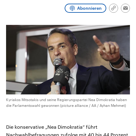
CDU, SPD und FDP regiert.-
aktuelle Weltgeschehen.
Abonnieren
Umfragen, Prognosen,
Link
Emai
Wahlprogramme, aktuelle Berichte
kopieren/te
Sendungen
Programm
Podcasts
und Hintergründe zu den Parteien
und Kandidaten der anstehenden
Wahl.
Audio-Archiv
Kyriakos Mitsotakis und seine Regierungspartei Nea Dimokratia haben
die Parlamentswahl gewonnen (picture alliance / AA / Ayhan Mehmet)
Die konservative „Nea Dimokratia“ führt
Nachwahlbefragungen zufolge mit 40 bis 44 Prozent