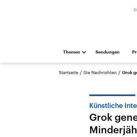
D
Themen
Sendungen
P
Die Nachrichten
Politik
/
/
Startseite
Die Nachrichten
Grok g
Hörspiel und Feature
Musik
Künstliche Inte
Grok gene
Minderjäh
Landtagswahl Sachsen-
USA
Anhalt 2026
Aktuel