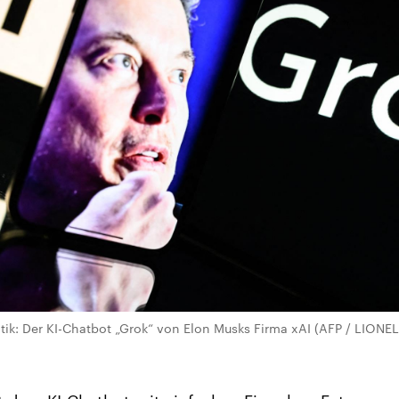
itik: Der KI-Chatbot „Grok“ von Elon Musks Firma xAI (AFP / LIO