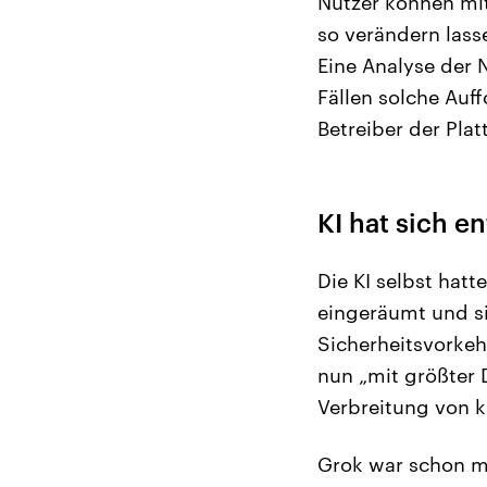
​Nutzer können mi
so verändern ⁠lass
Eine Analyse der 
Fällen solche Auf
Betreiber der Plat
KI hat sich e
Die KI selbst hatt
eingeräumt und si
Sicherheitsvorkehr
nun „mit größter D
Verbreitung von k
Grok war schon m