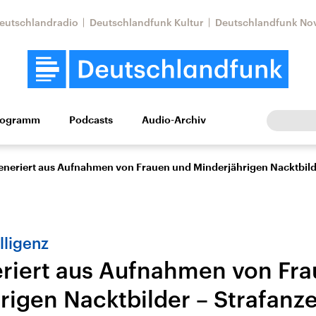
eutschlandradio
Deutschlandfunk Kultur
Deutschlandfunk No
rogramm
Podcasts
Audio-Archiv
Wirtschaft
Wissen
Kultur
Europa
Gesellschaf
eneriert aus Aufnahmen von Frauen und Minderjährigen Nacktbilde
lligenz
riert aus Aufnahmen von Fr
rigen Nacktbilder – Strafanz
Nahostkonflikt
Iran
le Beiträge,
Aktuelle Lage und
Aktuelle Lage und