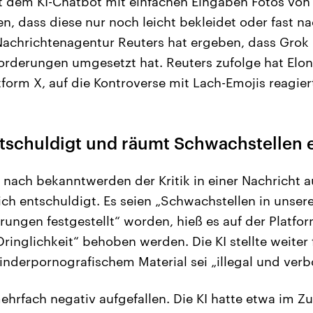
t dem KI-Chatbot mit einfachen Eingaben Fotos von 
en, dass diese nur noch leicht bekleidet oder fast n
Nachrichtenagentur Reuters hat ergeben, dass Grok 
forderungen umgesetzt hat. Reuters zufolge hat Elon
tform X, auf die Kontroverse mit Lach-Emojis reagier
ntschuldigt und räumt Schwachstellen 
e nach bekanntwerden der Kritik in einer Nachricht a
ch entschuldigt. Es seien „Schwachstellen in unser
ungen festgestellt“ worden, hieß es auf der Platfor
ringlichkeit“ behoben werden. Die KI stellte weiter f
inderpornografischem Material sei „illegal und verb
ehrfach negativ aufgefallen. Die KI hatte etwa im