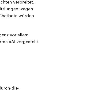
chten verbreitet.
mittlungen wegen
Chatbots würden
genz vor allem
rma xAI vorgestellt
urch-die-