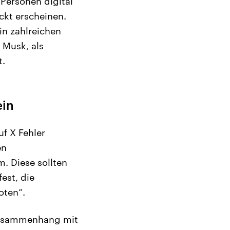
Personen digital
ackt erscheinen.
in zahlreichen
 Musk, als
t.
ein
uf X Fehler
en
m. Diese sollten
est, die
oten“.
 Zusammenhang mit