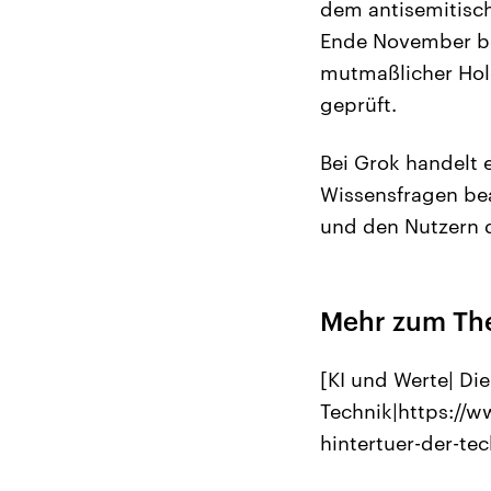
dem antisemitisch
Ende November bes
mutmaßlicher Hol
geprüft.
Bei Grok handelt 
Wissensfragen bea
und den Nutzern 
Mehr zum T
[KI und Werte| Di
Technik|https://w
hintertuer-der-tec