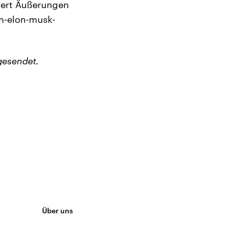
uert Äußerungen
n-elon-musk-
gesendet.
Über uns