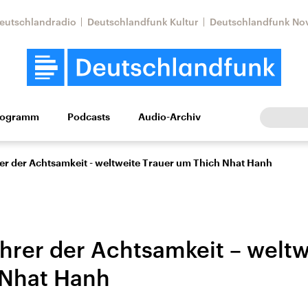
eutschlandradio
Deutschlandfunk Kultur
Deutschlandfunk No
rogramm
Podcasts
Audio-Archiv
Wirtschaft
Wissen
Kultur
Europa
Gesellschaf
er der Achtsamkeit - weltweite Trauer um Thich Nhat Hanh
hrer der Achtsamkeit – weltw
 Nhat Hanh
Nahostkonflikt
Iran
le Beiträge,
Aktuelle Lage und
Aktuelle Lage und