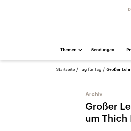
D
Themen
Sendungen
P
Die Nachrichten
Politik
/
/
Startseite
Tag für Tag
Großer Lehr
Hörspiel und Feature
Musik
Archiv
Großer Le
um Thich
Landtagswahl Sachsen-
USA
Anhalt 2026
Aktuel