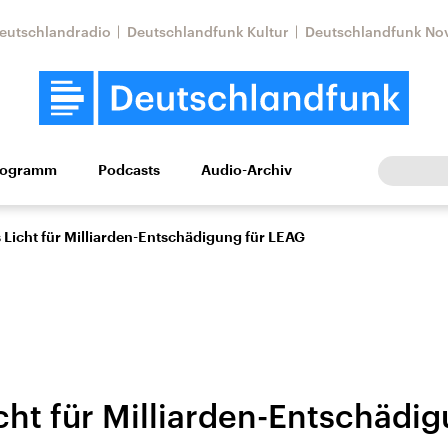
eutschlandradio
Deutschlandfunk Kultur
Deutschlandfunk No
rogramm
Podcasts
Audio-Archiv
Wirtschaft
Wissen
Kultur
Europa
Gesellschaf
 Licht für Milliarden-Entschädigung für LEAG
cht für Milliarden-Entschädig
Nahostkonflikt
Iran
le Beiträge,
Aktuelle Lage und
Aktuelle Lage und