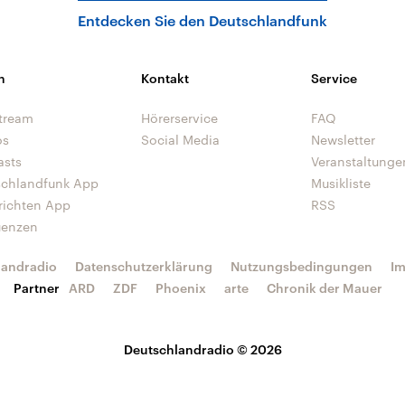
Entdecken Sie den Deutschlandfunk
n
Kontakt
Service
tream
Hörerservice
FAQ
os
Social Media
Newsletter
asts
Veranstaltunge
schlandfunk App
Musikliste
richten App
RSS
uenzen
landradio
Datenschutzerklärung
Nutzungsbedingungen
I
Partner
ARD
ZDF
Phoenix
arte
Chronik der Mauer
Deutschlandradio © 2026