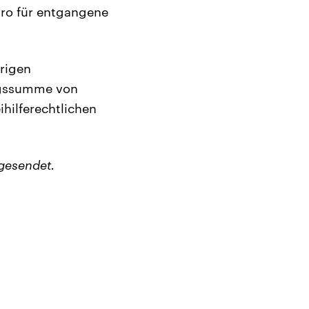
uro für entgangene
rigen
ngssumme von
hilferechtlichen
gesendet.