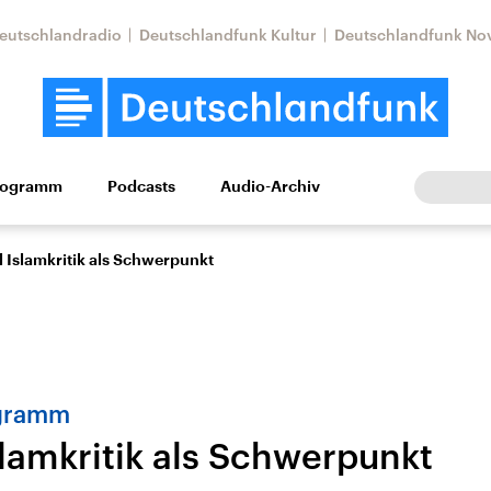
eutschlandradio
Deutschlandfunk Kultur
Deutschlandfunk No
rogramm
Podcasts
Audio-Archiv
Wirtschaft
Wissen
Kultur
Europa
Gesellschaf
l Islamkritik als Schwerpunkt
gramm
slamkritik als Schwerpunkt
Nahostkonflikt
Iran
le Beiträge,
Aktuelle Lage und
Aktuelle Lage und