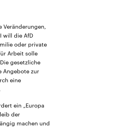
le Veränderungen,
 will die AfD
milie oder private
r Arbeit solle
Die gesetzliche
te Angebote zur
rch eine
.
rdert ein „Europa
leib der
kgängig machen und