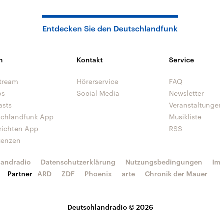
Entdecken Sie den Deutschlandfunk
n
Kontakt
Service
tream
Hörerservice
FAQ
os
Social Media
Newsletter
asts
Veranstaltunge
schlandfunk App
Musikliste
richten App
RSS
uenzen
landradio
Datenschutzerklärung
Nutzungsbedingungen
I
Partner
ARD
ZDF
Phoenix
arte
Chronik der Mauer
Deutschlandradio © 2026