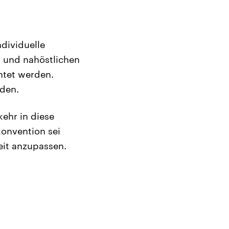
dividuelle
n und nahöstlichen
htet werden.
rden.
ehr in diese
konvention sei
eit anzupassen.