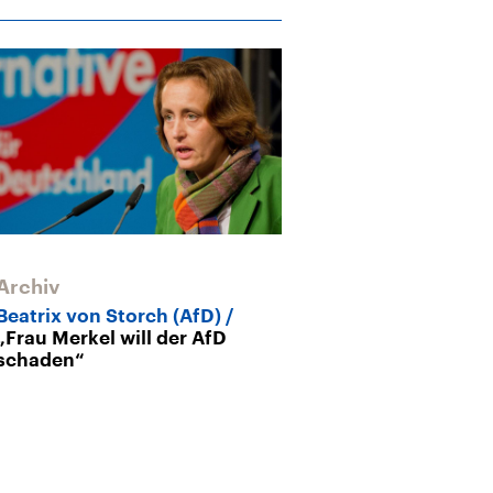
Archiv
Archiv
Beatrix von Storch (AfD)
EU-Parlament
„Frau Merkel will der AfD
wollen AfD au
schaden“