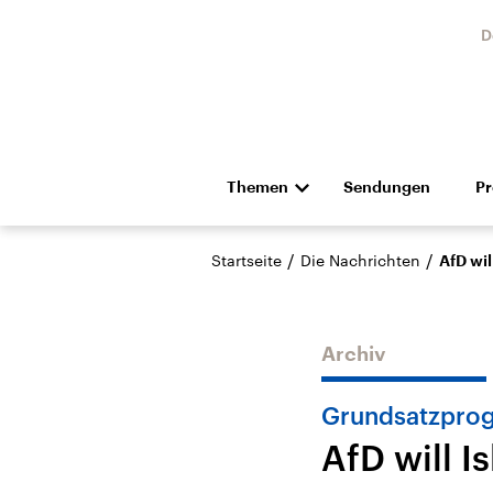
D
Themen
Sendungen
P
Die Nachrichten
Politik
/
/
Startseite
Die Nachrichten
AfD wil
Hörspiel und Feature
Musik
Archiv
Grundsatzpro
AfD will I
Landtagswahl Sachsen-
USA
Anhalt 2026
Aktuel