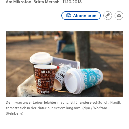
Am Mikrofon: Britta Mersch
|
11.10.2018
CDU, SPD und FDP regiert.-
aktuelle Weltgeschehen.
Umfragen, Prognosen,
Wahlprogramme, aktuelle Berichte
Abonnieren
Sendungen
Programm
Podcasts
und Hintergründe zu den Parteien
Link
Emai
und Kandidaten der anstehenden
kopieren/te
Wahl.
Audio-Archiv
Denn was unser Leben leichter macht, ist für andere schädlich. Plastik
zersetzt sich in der Natur nur extrem langsam. (dpa / Wolfram
Steinberg)