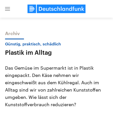
Close
menu
Archiv
Themen
Günstig, praktisch, schädlich
Plastik im Alltag
Das Gemüse im Supermarkt ist in Plastik
eingepackt. Den Käse nehmen wir
eingeschweißt aus dem Kühlregal. Auch im
Landtagswahl Sachsen-Anhalt
USA
Alltag sind wir von zahlreichen Kunststoffen
2026
Aktuelle Beiträge, Analys
Alle Informationen
umgeben. Wie lässt sich der
Hintergründe
Sachsen-Anhalt wählt am 6.
Wirtschaftlich und militäri
Kunststoffverbrauch reduzieren?
September 2026 einen neuen
gehören die Vereinigten S
Landtag. Seit 2021 wird das
den mächtigsten Ländern 
Bundesland von einer Koalition aus
mit großem Einfluss auf d