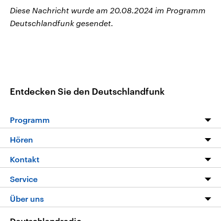
Diese Nachricht wurde am 20.08.2024 im Programm
Deutschlandfunk gesendet.
Entdecken Sie den Deutschlandfunk
Programm
Programm
Hören
Alle Sendungen
Livestream
Kontakt
Die Nachrichten
Audios
Hörerservice
Service
Nachrichtenleicht
Podcasts
Social Media
FAQ
Über uns
Neue Beiträge auf dlf.de
Deutschlandfunk App
Newsletter
Deutschlandradio
Themen-Schwerpunkte
Nachrichten App