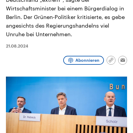
CDU, SPD und FDP regiert.-
aktuelle Weltgeschehen.
Wirtschaftsminister bei einem Bürgerdialog in
Umfragen, Prognosen,
Wahlprogramme, aktuelle Berichte
Berlin. Der Grünen-Politiker kritisierte, es gebe
Sendungen
Programm
Podcasts
und Hintergründe zu den Parteien
und Kandidaten der anstehenden
angesichts des Regierungshandelns viel
Wahl.
Audio-Archiv
Unruhe bei Unternehmen.
21.08.2024
Abonnieren
Link
Emai
kopieren/te