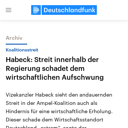
Close
menu
Archiv
Themen
Koalitionsstreit
Habeck: Streit innerhalb der
Regierung schadet dem
wirtschaftlichen Aufschwung
Vizekanzler Habeck sieht den andauernden
Landtagswahl Sachsen-Anhalt
USA
Streit in der Ampel-Koalition auch als
2026
Aktuelle Beiträge, Analys
Alle Informationen
Hintergründe
Hindernis für eine wirtschaftliche Erholung.
Sachsen-Anhalt wählt am 6.
Wirtschaftlich und militäri
September 2026 einen neuen
gehören die Vereinigten S
Dieser schade dem Wirtschaftsstandort
Landtag. Seit 2021 wird das
den mächtigsten Ländern 
Bundesland von einer Koalition aus
Deutschland „extrem“, sagte der
mit großem Einfluss auf d