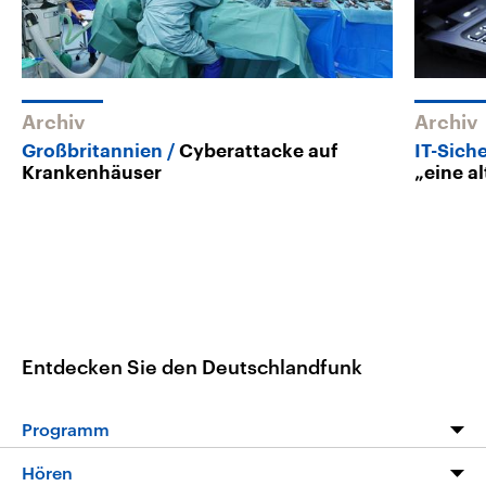
Archiv
Archiv
Großbritannien
Cyberattacke auf
IT-Sich
Krankenhäuser
„eine a
Entdecken Sie den Deutschlandfunk
Programm
Programm
Hören