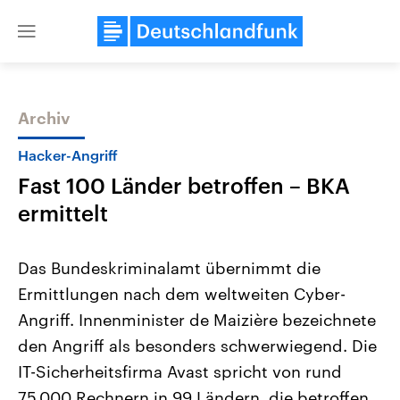
Close
menu
Archiv
Themen
Hacker-Angriff
Fast 100 Länder betroffen – BKA
ermittelt
Das Bundeskriminalamt übernimmt die
Ermittlungen nach dem weltweiten Cyber-
USA
Nahostkonflikt
Angriff. Innenminister de Maizière bezeichnete
Aktuelle Beiträge, Analysen und
Aktuelle Lage und Hinter
Der Überfall der palästine
Hintergründe
den Angriff als besonders schwerwiegend. Die
Wirtschaftlich und militärisch
Terrororganisation Hamas
gehören die Vereinigten Staaten zu
Oktober 2023 auf Israel ha
IT-Sicherheitsfirma Avast spricht von rund
den mächtigsten Ländern der Erde,
Region wieder die Gewalt 
75.000 Rechnern in 99 Ländern, die betroffen
mit großem Einfluss auf das
Israel möchte die Hamas z