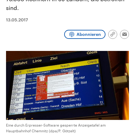
aktuelle Weltgeschehen.
Diese wird wie die Hisboll
sind.
Libanon vom Iran unterstüt
Sendungen
Programm
Podcasts
13.05.2017
Audio-Archiv
Abonnieren
Link
Emai
kopieren/te
Eine durch Erpresser-Software gesperrte Anzeigetafel am
Hauptbahnhof Chemnitz (dpa/P. Götzelt)