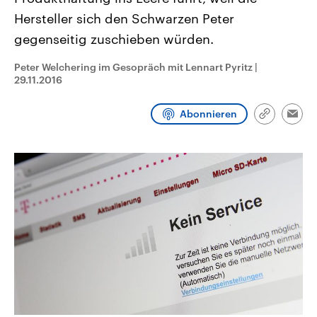
CDU, SPD und FDP regiert.-
aktuelle Weltgeschehen.
Hersteller sich den Schwarzen Peter
Umfragen, Prognosen,
Wahlprogramme, aktuelle Berichte
gegenseitig zuschieben würden.
Sendungen
Programm
Podcasts
und Hintergründe zu den Parteien
und Kandidaten der anstehenden
Wahl.
Peter Welchering im Gesopräch mit Lennart Pyritz
|
Audio-Archiv
29.11.2016
Abonnieren
Link
Emai
kopieren/te