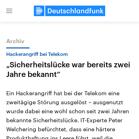
Close
menu
Archiv
Themen
Hackerangriff bei Telekom
„Sicherheitslücke war bereits zwei
Jahre bekannt“
Ein Hackerangriff hat bei der Telekom eine
zweitägige Störung ausgelöst – ausgenutzt
Landtagswahl Sachsen-Anhalt
USA
wurde dabei eine wohl schon seit zwei Jahren
2026
Aktuelle Beiträge, Analys
Alle Informationen
Hintergründe
bekannte Sicherheitslücke. IT-Experte Peter
Sachsen-Anhalt wählt am 6.
Wirtschaftlich und militäri
September 2026 einen neuen
gehören die Vereinigten S
Welchering befürchtet, dass eine härtere
Landtag. Seit 2021 wird das
den mächtigsten Ländern 
Produkthaftung ins Leere führt, weil die
Bundesland von einer Koalition aus
mit großem Einfluss auf d