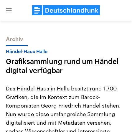
Close
menu
Archiv
Themen
Händel-Haus Halle
Grafiksammlung rund um Händel
digital verfügbar
Das Händel-Haus in Halle besitzt rund 1.700
Grafiken, die im Kontext zum Barock-
Landtagswahl Sachsen-Anhalt
USA
Komponisten Georg Friedrich Händel stehen.
2026
Aktuelle Beiträge, Analys
Alle Informationen
Hintergründe
Nun wurde diese umfangreiche Sammlung
Sachsen-Anhalt wählt am 6.
Wirtschaftlich und militäri
September 2026 einen neuen
gehören die Vereinigten S
digitalisiert und mit Metadaten versehen,
Landtag. Seit 2021 wird das
den mächtigsten Ländern 
sodass Wissenschaftler und interessierte
Bundesland von einer Koalition aus
mit großem Einfluss auf d