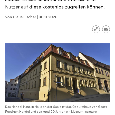
CDU, SPD und FDP regiert.-
aktuelle Weltgeschehen.
Nutzer auf diese kostenlos zugreifen können.
Umfragen, Prognosen,
Wahlprogramme, aktuelle Berichte
Sendungen
Programm
Podcasts
und Hintergründe zu den Parteien
Von Claus Fischer
|
30.11.2020
und Kandidaten der anstehenden
Wahl.
Audio-Archiv
Link
Emai
kopieren/te
Das Händel-Haus in Halle an der Saale ist das Geburtshaus von Georg
Friedrich Händel und seit rund 90 Jahren ein Museum. (picture