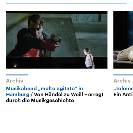
Archiv
Archiv
Musikabend „molto agitato“ in
„Tolome
Hamburg
Von Händel zu Weill – erregt
Ein Ant
durch die Musikgeschichte