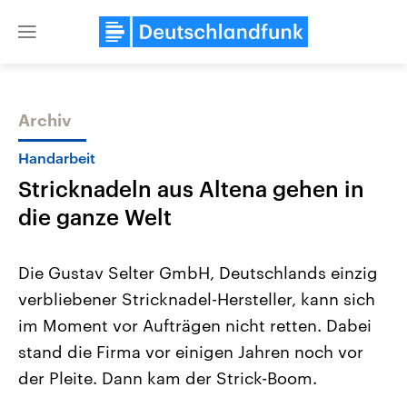
Close
menu
Archiv
Themen
Handarbeit
Stricknadeln aus Altena gehen in
die ganze Welt
Die Gustav Selter GmbH, Deutschlands einzig
verbliebener Stricknadel-Hersteller, kann sich
Landtagswahl Sachsen-Anhalt
USA
im Moment vor Aufträgen nicht retten. Dabei
2026
Aktuelle Beiträge, Analys
Alle Informationen
Hintergründe
stand die Firma vor einigen Jahren noch vor
Sachsen-Anhalt wählt am 6.
Wirtschaftlich und militäri
September 2026 einen neuen
gehören die Vereinigten S
der Pleite. Dann kam der Strick-Boom.
Landtag. Seit 2021 wird das
den mächtigsten Ländern 
Bundesland von einer Koalition aus
mit großem Einfluss auf d