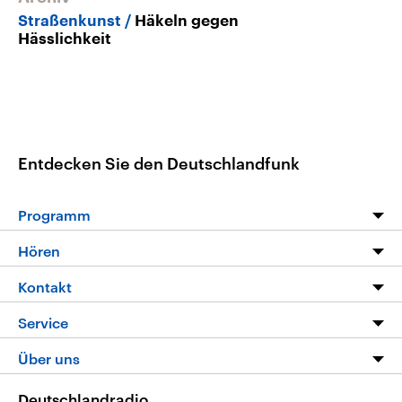
Straßenkunst
Häkeln gegen
Hässlichkeit
Entdecken Sie den Deutschlandfunk
Programm
Programm
Hören
Alle Sendungen
Livestream
Kontakt
Die Nachrichten
Audios
Hörerservice
Service
Nachrichtenleicht
Podcasts
Social Media
FAQ
Über uns
Neue Beiträge auf dlf.de
Deutschlandfunk App
Newsletter
Deutschlandradio
Themen-Schwerpunkte
Nachrichten App
Deutschlandradio