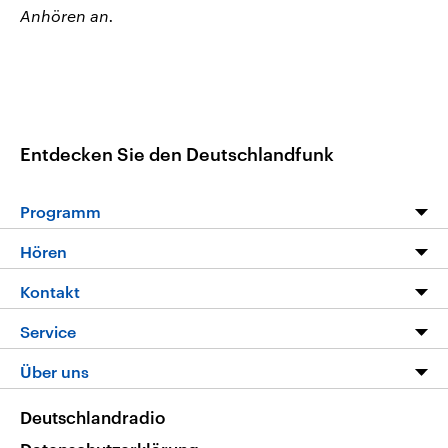
Anhören an.
Entdecken Sie den Deutschlandfunk
Programm
Programm
Hören
Alle Sendungen
Livestream
Kontakt
Die Nachrichten
Audios
Hörerservice
Service
Nachrichtenleicht
Podcasts
Social Media
FAQ
Über uns
Neue Beiträge auf dlf.de
Deutschlandfunk App
Newsletter
Deutschlandradio
Themen-Schwerpunkte
Nachrichten App
Deutschlandradio
Veranstaltungen
Presse
Frequenzen