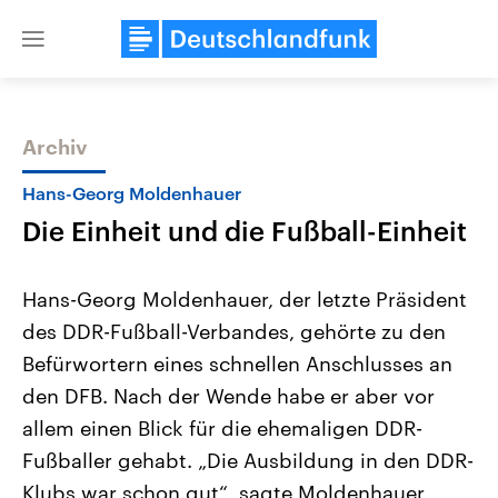
Close
menu
Archiv
Themen
Hans-Georg Moldenhauer
Die Einheit und die Fußball-Einheit
Hans-Georg Moldenhauer, der letzte Präsident
des DDR-Fußball-Verbandes, gehörte zu den
Befürwortern eines schnellen Anschlusses an
Landtagswahl Sachsen-Anhalt
USA
den DFB. Nach der Wende habe er aber vor
2026
Aktuelle Beiträge, Analys
Alle Informationen
allem einen Blick für die ehemaligen DDR-
Hintergründe
Sachsen-Anhalt wählt am 6.
Wirtschaftlich und militäri
Fußballer gehabt. „Die Ausbildung in den DDR-
September 2026 einen neuen
gehören die Vereinigten S
Landtag. Seit 2021 wird das
den mächtigsten Ländern 
Klubs war schon gut“, sagte Moldenhauer
Bundesland von einer Koalition aus
mit großem Einfluss auf d