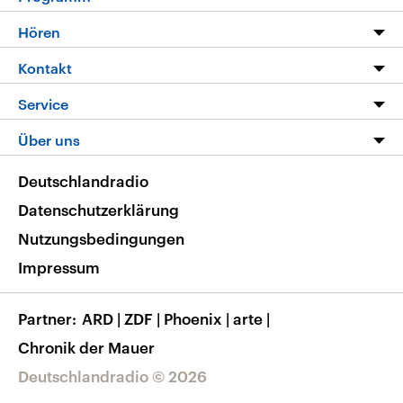
Programm
Hören
Alle Sendungen
Livestream
Kontakt
Die Nachrichten
Audios
Hörerservice
Service
Nachrichtenleicht
Podcasts
Social Media
FAQ
Über uns
Neue Beiträge auf dlf.de
Deutschlandfunk App
Newsletter
Deutschlandradio
Themen-Schwerpunkte
Nachrichten App
Deutschlandradio
Veranstaltungen
Presse
Frequenzen
Datenschutzerklärung
Musikliste
Ausbildung und Karriere
Nutzungsbedingungen
RSS
Transparenz
Impressum
Korrekturen
Barrierefreiheit
Partner
ARD
|
ZDF
|
Phoenix
|
arte
|
Chronik der Mauer
Deutschlandradio © 2026