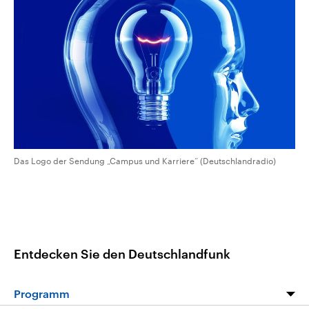
CDU, SPD und FDP regiert.-
aktuelle Weltgeschehen.
Umfragen, Prognosen,
Wahlprogramme, aktuelle Berichte
Sendungen
Programm
Podcasts
und Hintergründe zu den Parteien
und Kandidaten der anstehenden
Wahl.
Audio-Archiv
Das Logo der Sendung „Campus und Karriere“ (Deutschlandradio)
Entdecken Sie den Deutschlandfunk
Programm