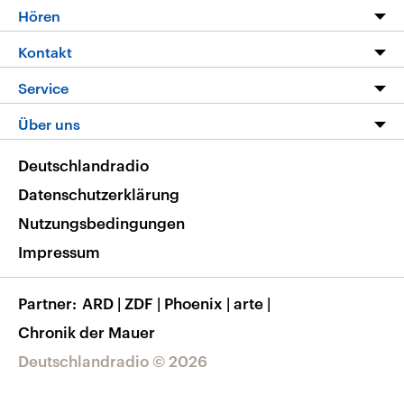
Programm
Hören
Alle Sendungen
Livestream
Kontakt
Die Nachrichten
Audios
Hörerservice
Service
Nachrichtenleicht
Podcasts
Social Media
FAQ
Über uns
Neue Beiträge auf dlf.de
Deutschlandfunk App
Newsletter
Deutschlandradio
Themen-Schwerpunkte
Nachrichten App
Deutschlandradio
Veranstaltungen
Presse
Frequenzen
Datenschutzerklärung
Musikliste
Ausbildung und Karriere
Nutzungsbedingungen
RSS
Transparenz
Impressum
Korrekturen
Barrierefreiheit
Partner
ARD
|
ZDF
|
Phoenix
|
arte
|
Chronik der Mauer
Deutschlandradio © 2026