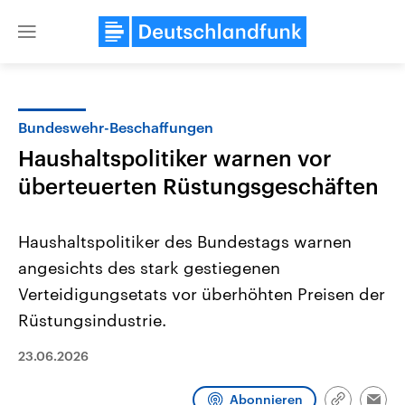
Close
menu
Bundeswehr-Beschaffungen
Themen
Haushaltspolitiker warnen vor
überteuerten Rüstungsgeschäften
Haushaltspolitiker des Bundestags warnen
angesichts des stark gestiegenen
Verteidigungsetats vor überhöhten ‌Preisen der
Landtagswahl Sachsen-Anhalt
USA
Rüstungsindustrie.
2026
Aktuelle Beiträge, Analys
Alle Informationen
Hintergründe
23.06.2026
Sachsen-Anhalt wählt am 6.
Wirtschaftlich und militäri
September 2026 einen neuen
gehören die Vereinigten S
Landtag. Seit 2021 wird das
den mächtigsten Ländern 
Abonnieren
Bundesland von einer Koalition aus
mit großem Einfluss auf d