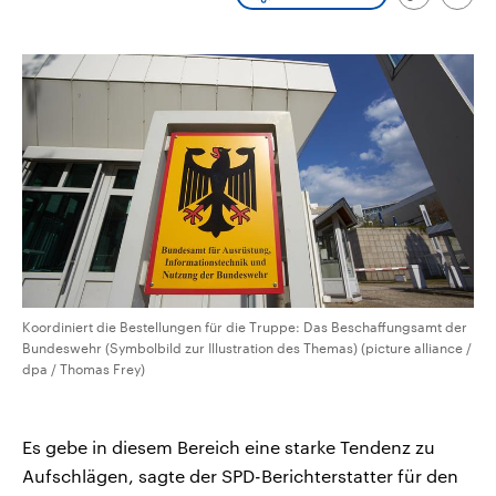
Link
Emai
CDU, SPD und FDP regiert.-
aktuelle Weltgeschehen.
kopieren/te
Umfragen, Prognosen,
Wahlprogramme, aktuelle Berichte
Sendungen
Programm
Podcasts
und Hintergründe zu den Parteien
und Kandidaten der anstehenden
Wahl.
Audio-Archiv
Koordiniert die Bestellungen für die Truppe: Das Beschaffungsamt der
Bundeswehr (Symbolbild zur Illustration des Themas) (picture alliance /
dpa / Thomas Frey)
Es gebe in ⁠diesem Bereich eine starke Tendenz zu
Aufschlägen, sagte der SPD-Berichterstatter für den