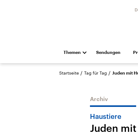
D
Themen
Sendungen
P
Die Nachrichten
Politik
/
/
Startseite
Tag für Tag
Juden mit 
Hörspiel und Feature
Musik
Archiv
Haustiere
Juden mit
Landtagswahl Sachsen-
USA
Anhalt 2026
Aktuel