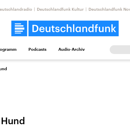
eutschlandradio
Deutschlandfunk Kultur
Deutschlandfunk No
rogramm
Podcasts
Audio-Archiv
Wirtschaft
Wissen
Kultur
Europa
Gesellschaf
Hund
 Hund
Nahostkonflikt
Iran
le Beiträge,
Aktuelle Lage und
Aktuelle Lage und