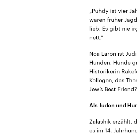
„Puhdy ist vier Ja
waren früher Jagd
lieb. Es gibt nie 
nett.“
Noa Laron ist Jüdi
Hunden. Hunde gal
Historikerin Rake
Kollegen, das The
Jew’s Best Friend
Als Juden und Hu
Zalashik erzählt, 
es im 14. Jahrhun