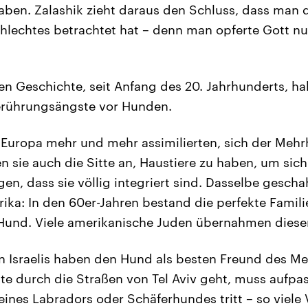
aben. Zalashik zieht daraus den Schluss, dass man
chlechtes betrachtet hat – denn man opferte Gott n
en Geschichte, seit Anfang des 20. Jahrhunderts, h
rührungsängste vor Hunden.
n Europa mehr und mehr assimilierten, sich der Mehr
 sie auch die Sitte an, Haustiere zu haben, um sich
n, dass sie völlig integriert sind. Dasselbe gescha
ika: In den 60er-Jahren bestand die perfekte Familie
Hund. Viele amerikanische Juden übernahmen diesen
n Israelis haben den Hund als besten Freund des M
te durch die Straßen von Tel Aviv geht, muss aufpas
ines Labradors oder Schäferhundes tritt – so viele 