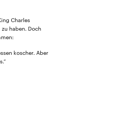
King Charles
d zu haben. Doch
mmen:
 essen koscher. Aber
s.“