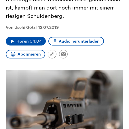
CDU, SPD und FDP regiert.-
aktuelle Weltgeschehen.
ist, kämpft man dort noch immer mit einem
Umfragen, Prognosen,
Wahlprogramme, aktuelle Berichte
riesigen Schuldenberg.
Sendungen
Programm
Podcasts
und Hintergründe zu den Parteien
und Kandidaten der anstehenden
Wahl.
Von Uschi Götz
|
12.07.2019
Audio-Archiv
Hören
04:04
Audio herunterladen
Abonnieren
Link
Email
kopieren/teilen