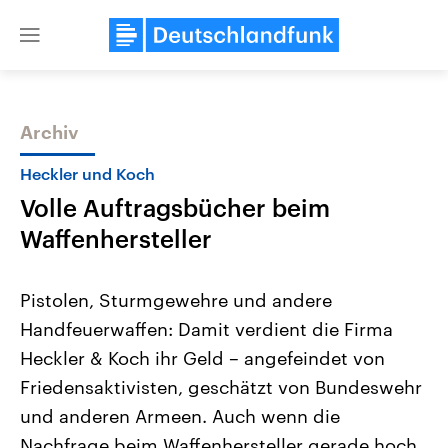
Close
menu
Archiv
Themen
Heckler und Koch
Volle Auftragsbücher beim
Waffenhersteller
Pistolen, Sturmgewehre und andere
Handfeuerwaffen: Damit verdient die Firma
Landtagswahl Sachsen-Anhalt
USA
Heckler & Koch ihr Geld – angefeindet von
2026
Aktuelle Beiträge, Analys
Alle Informationen
Hintergründe
Friedensaktivisten, geschätzt von Bundeswehr
Sachsen-Anhalt wählt am 6.
Wirtschaftlich und militäri
September 2026 einen neuen
gehören die Vereinigten S
und anderen Armeen. Auch wenn die
Landtag. Seit 2021 wird das
den mächtigsten Ländern 
Nachfrage beim Waffenhersteller gerade hoch
Bundesland von einer Koalition aus
mit großem Einfluss auf d