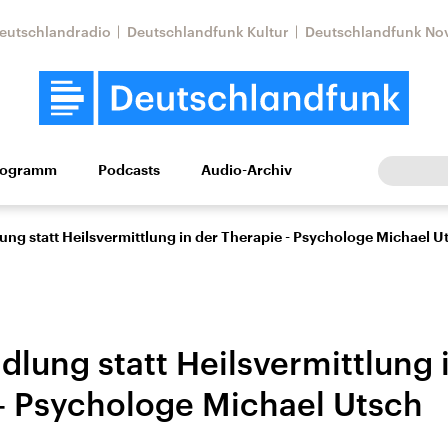
eutschlandradio
Deutschlandfunk Kultur
Deutschlandfunk No
rogramm
Podcasts
Audio-Archiv
Wirtschaft
Wissen
Kultur
Europa
Gesellschaf
ng statt Heilsvermittlung in der Therapie - Psychologe Michael U
lung statt Heilsvermittlung 
– Psychologe Michael Utsch
Nahostkonflikt
Iran
le Beiträge,
Aktuelle Lage und
Aktuelle Lage und