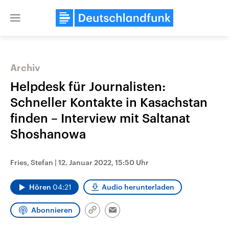
Close
menu
Archiv
Themen
Helpdesk für Journalisten:
Schneller Kontakte in Kasachstan
finden – Interview mit Saltanat
Shoshanowa
Fries, Stefan
|
12. Januar 2022, 15:50 Uhr
Landtagswahl Sachsen-Anhalt
USA
Hören
04:21
Audio herunterladen
2026
Aktuelle Beiträge, Analys
Alle Informationen
Hintergründe
Sachsen-Anhalt wählt am 6.
Wirtschaftlich und militäri
Abonnieren
September 2026 einen neuen
gehören die Vereinigten S
Link
Email
Landtag. Seit 2021 wird das
den mächtigsten Ländern 
kopieren/teilen
Bundesland von einer Koalition aus
mit großem Einfluss auf d