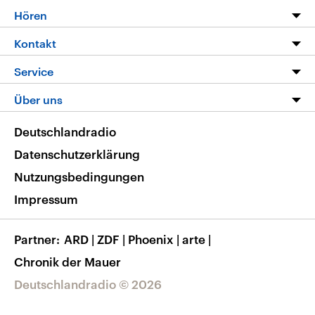
Programm
Hören
Alle Sendungen
Livestream
Kontakt
Die Nachrichten
Audios
Hörerservice
Service
Nachrichtenleicht
Podcasts
Social Media
FAQ
Über uns
Neue Beiträge auf dlf.de
Deutschlandfunk App
Newsletter
Deutschlandradio
Themen-Schwerpunkte
Nachrichten App
Deutschlandradio
Veranstaltungen
Presse
Frequenzen
Datenschutzerklärung
Musikliste
Ausbildung und Karriere
Nutzungsbedingungen
RSS
Transparenz
Impressum
Korrekturen
Barrierefreiheit
Partner
ARD
|
ZDF
|
Phoenix
|
arte
|
Chronik der Mauer
Deutschlandradio © 2026