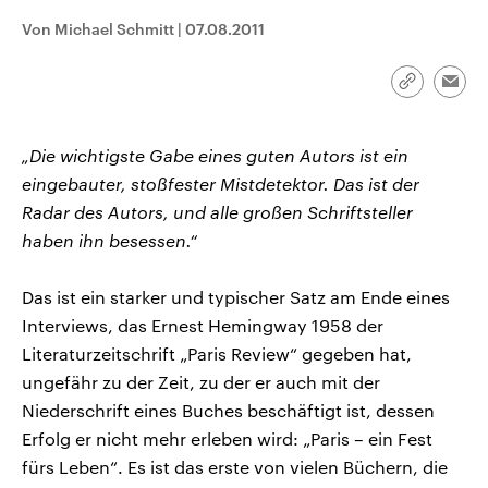
CDU, SPD und FDP regiert.-
aktuelle Weltgeschehen.
Von Michael Schmitt
|
07.08.2011
Umfragen, Prognosen,
Wahlprogramme, aktuelle Berichte
Sendungen
Programm
Podcasts
und Hintergründe zu den Parteien
und Kandidaten der anstehenden
Link
Emai
Wahl.
kopieren/te
Audio-Archiv
„Die wichtigste Gabe eines guten Autors ist ein
eingebauter, stoßfester Mistdetektor. Das ist der
Radar des Autors, und alle großen Schriftsteller
haben ihn besessen.“
Das ist ein starker und typischer Satz am Ende eines
Interviews, das Ernest Hemingway 1958 der
Literaturzeitschrift „Paris Review“ gegeben hat,
ungefähr zu der Zeit, zu der er auch mit der
Niederschrift eines Buches beschäftigt ist, dessen
Erfolg er nicht mehr erleben wird: „Paris – ein Fest
fürs Leben“. Es ist das erste von vielen Büchern, die