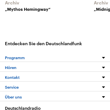
Archiv
Archiv
„Mythos Hemingway“
„Midnig
Entdecken Sie den Deutschlandfunk
Programm
Programm
Hören
Alle Sendungen
Livestream
Kontakt
Die Nachrichten
Audios
Hörerservice
Service
Nachrichtenleicht
Podcasts
Social Media
FAQ
Über uns
Neue Beiträge auf dlf.de
Deutschlandfunk App
Newsletter
Deutschlandradio
Themen-Schwerpunkte
Nachrichten App
Deutschlandradio