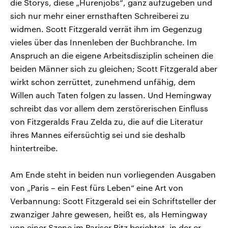
die Storys, diese „Hurenjobs“, ganz aufzugeben und
sich nur mehr einer ernsthaften Schreiberei zu
widmen. Scott Fitzgerald verrät ihm im Gegenzug
vieles über das Innenleben der Buchbranche. Im
Anspruch an die eigene Arbeitsdisziplin scheinen die
beiden Männer sich zu gleichen; Scott Fitzgerald aber
wirkt schon zerrüttet, zunehmend unfähig, dem
Willen auch Taten folgen zu lassen. Und Hemingway
schreibt das vor allem dem zerstörerischen Einfluss
von Fitzgeralds Frau Zelda zu, die auf die Literatur
ihres Mannes eifersüchtig sei und sie deshalb
hintertreibe.
Am Ende steht in beiden nun vorliegenden Ausgaben
von „Paris – ein Fest fürs Leben“ eine Art von
Verbannung: Scott Fitzgerald sei ein Schriftsteller der
zwanziger Jahre gewesen, heißt es, als Hemingway
von einer Szene im Pariser Ritz berichtet, in der er