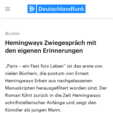
Close
menu
Archiv
Themen
Hemingways Zwiegespräch mit
den eigenen Erinnerungen
„Paris – ein Fest fürs Leben“ ist das erste von
vielen Büchern, die postum von Ernest
Hemingways Erben aus nachgelassenen
Manuskripten herausgefiltert worden sind. Der
Landtagswahl Sachsen-Anhalt
USA
2026
Aktuelle Beiträge, Analys
Roman führt zurück in die Zeit Hemingways
Alle Informationen
Hintergründe
Sachsen-Anhalt wählt am 6.
Wirtschaftlich und militäri
schriftstellerischer Anfänge und zeigt den
September 2026 einen neuen
gehören die Vereinigten S
Landtag. Seit 2021 wird das
den mächtigsten Ländern 
Künstler als jungen Mann.
Bundesland von einer Koalition aus
mit großem Einfluss auf d