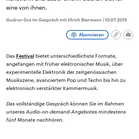
CDU, SPD und FDP regiert.-
aktuelle Weltgeschehen.
eine von ihnen.
Umfragen, Prognosen,
Wahlprogramme, aktuelle Berichte
Sendungen
Programm
Podcasts
und Hintergründe zu den Parteien
Gudrun Gut im Gespräch mit Ulrich Biermann
|
10.07.2015
und Kandidaten der anstehenden
Wahl.
Audio-Archiv
Abonnieren
Link
Emai
kopieren/te
Das
Festival
bietet unterschiedlichste Formate,
angefangen mit früher elektronischer Musik, über
experimentelle Elektronik der zeitgenössischen
Musikszene, avanciertem Pop und Techn bis hin zu
elektronisch verstärkter Kammermusik.
Das vollständige Gespräch können Sie im Rahmen
unseres Audio-on-demand-Angebotes mindestens
fünf Monate nachhören.