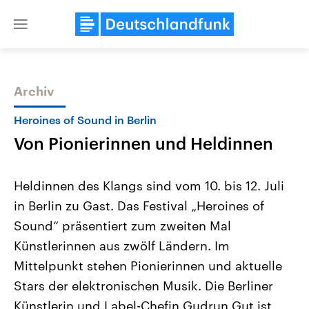
Close
menu
Archiv
Themen
Heroines of Sound in Berlin
Von Pionierinnen und Heldinnen
Heldinnen des Klangs sind vom 10. bis 12. Juli
in Berlin zu Gast. Das Festival „Heroines of
Sound“ präsentiert zum zweiten Mal
Landtagswahl Sachsen-Anhalt
USA
Künstlerinnen aus zwölf Ländern. Im
2026
Aktuelle Beiträge, Analys
Alle Informationen
Mittelpunkt stehen Pionierinnen und aktuelle
Hintergründe
Sachsen-Anhalt wählt am 6.
Wirtschaftlich und militäri
Stars der elektronischen Musik. Die Berliner
September 2026 einen neuen
gehören die Vereinigten S
Landtag. Seit 2021 wird das
den mächtigsten Ländern 
Künstlerin und Label-Chefin Gudrun Gut ist
Bundesland von einer Koalition aus
mit großem Einfluss auf d