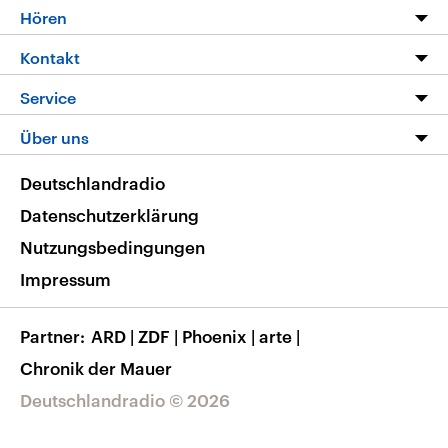
Programm
Hören
Alle Sendungen
Livestream
Kontakt
Die Nachrichten
Audios
Hörerservice
Service
Nachrichtenleicht
Podcasts
Social Media
FAQ
Über uns
Neue Beiträge auf dlf.de
Deutschlandfunk App
Newsletter
Deutschlandradio
Themen-Schwerpunkte
Nachrichten App
Deutschlandradio
Veranstaltungen
Presse
Frequenzen
Datenschutzerklärung
Musikliste
Ausbildung und Karriere
Nutzungsbedingungen
RSS
Transparenz
Impressum
Korrekturen
Barrierefreiheit
Partner
ARD
|
ZDF
|
Phoenix
|
arte
|
Chronik der Mauer
Deutschlandradio © 2026